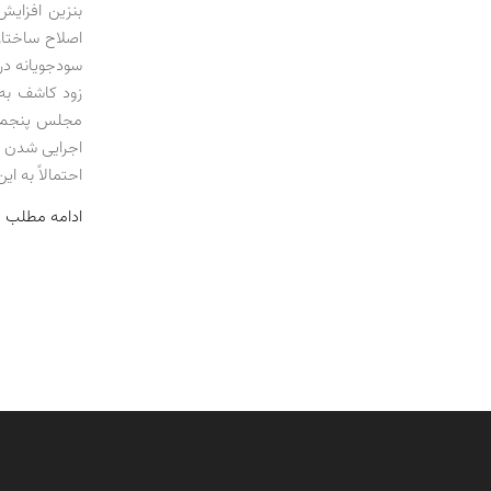
بنزین افزایش
اصلاح ساختار
سودجویانه در
زود کاشف به 
مجلس پنجم و 
اجرایی شدن س
احتمالاً به ا
ادامه مطلب 