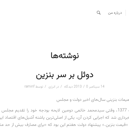
درباره من
نوشته‌ها
دوئل بر سر بنزین
/
/
/
14 سپتامبر 2013
0 دیدگاه
در
انرژی
توسط
raminf
یمات بنزینی سال‌های اخیر دولت و مجلس
هشتم آذرماه 1377، وقتی سیدمحمد خاتمی دومین لایحه بودجه خود را تقدیم مجلس
برداری شد که اجرایی کردن آن، یکی از اصلی‌ترین پاشنه آشیل‌های اقتصاد ایرا
 «قیمت بنزین.» پیشنهاد دولت هفتم این بود که «برای مصارف بیش از حد م