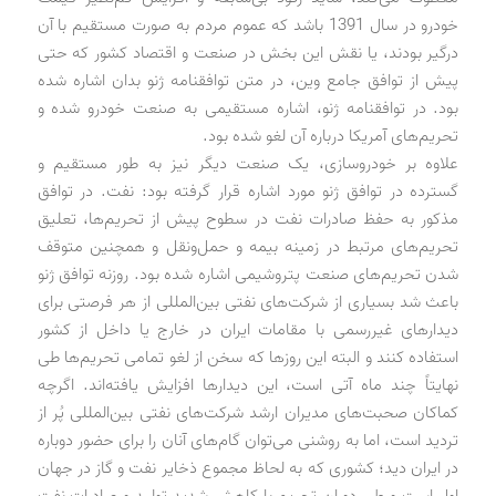
خودرو در سال 1391 باشد که عموم مردم به صورت مستقیم با آن
درگیر بودند، یا نقش این بخش در صنعت و اقتصاد کشور که حتی
پیش از توافق جامع وین، در متن توافقنامه ژنو بدان اشاره شده
بود. در توافقنامه ژنو، اشاره مستقیمی به صنعت خودرو شده و
تحریم‌های آمریکا درباره آن لغو شده بود.
علاوه بر خودروسازی، یک صنعت دیگر نیز به طور مستقیم و
گسترده در توافق ژنو مورد اشاره قرار گرفته بود: نفت. در توافق
مذکور به حفظ صادرات نفت در سطوح پیش از تحریم‌ها، تعلیق
تحریم‌های مرتبط در زمینه بیمه و حمل‌ونقل و همچنین متوقف
شدن تحریم‌های صنعت پتروشیمی اشاره شده بود. روزنه توافق ژنو
باعث شد بسیاری از شرکت‌های نفتی بین‌المللی از هر فرصتی برای
دیدارهای غیررسمی با مقامات ایران در خارج یا داخل از کشور
استفاده کنند و البته این روزها که سخن از لغو تمامی تحریم‌ها طی
نهایتاً چند ماه آتی است، این دیدارها افزایش یافته‌اند. اگرچه
کماکان صحبت‌های مدیران ارشد شرکت‌های نفتی بین‌المللی پُر از
تردید است، اما به روشنی می‌توان گام‌های آنان را برای حضور دوباره
در ایران دید؛ کشوری که به لحاظ مجموع ذخایر نفت و گاز در جهان