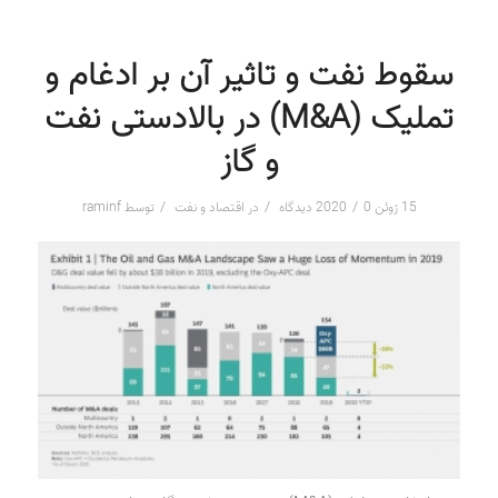
سقوط نفت و تاثیر آن بر ادغام و
تملیک (M&A) در بالادستی نفت
و گاز
/
/
/
15 ژوئن 2020
0 دیدگاه
در
اقتصاد و نفت
توسط
raminf