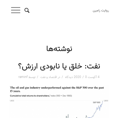
روایت رامین
نوشته‌ها
نفت: خلق یا نابودی ارزش؟
/
/
/
4 آگوست 2020
0 دیدگاه
در
اقتصاد و نفت
توسط
raminf