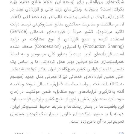
شرکت‌های بین‌المللی برای توسعه این حجم منابع عظیم بهره
نگرفته است؟ پاسخ به ویژگی‌های رژیم مالی و قراردادی نفت در
کشور بازمی‌گردد. بر اساس برداشت غالب در چند دهه اخیر (که در
آن بر مالکیت و مدیریت حداکثری منابع هیدروکربنی توسط دولت
تاکید می‌شود)، کشور صرفاً از قراردادهای خدماتی (Service)
استفاده کرده و هیچ قراردادی از نوع مشارکت در تولید
(Production Sharing) یا امتیازی (Concession) منعقد نشده
است. قراردادهای اخیر در دنیا به‌طور کلی مرسوم‌تر و به لحاظ
همراستاسازی منافع طرفین بهتر عمل کرده‌اند، اما بر اساس یک
تفسیر غالب از قوانین کشور هیچ‌گاه در ایران به‌کار گرفته نشده‌اند.
حتی همین قراردادهای خدماتی نیز تا معرفی مدل جدید (موسوم
به IPC) بلندمدت و واجد جذابیت قابل‌توجه مالی نبوده و نتیجه
آنکه به‌کارگیری قراردادهای «بیع متقابل» ضمن موفقیت در زمان
خود، نتوانسته برای بخش زیادی از منابع کشور چاره‌ای فراهم سازد.
این واقعیت‌ها در بستر ریسک‌ها و شرایط محیط کسب‌وکار ایران،
عرصه را بر حضور شرکت‌های خارجی بسیار تنگ کرده و همزمان
تحریم نیز به آن دامن زده است.