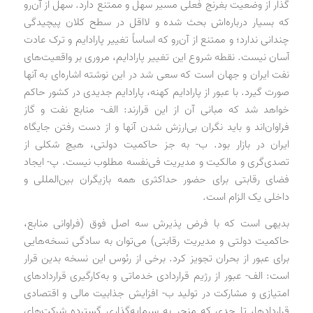
گذار از وضعیت بغرنج فعلی مسیر سهل و ممتنع دارد. سهل از آن‌رو
که بسیار درباره‌اش بحث شده و لااقل در سطح کلان پیچیدگی
چندانی ندارد؛ و ممتنع از آن‌رو که اساساً تغییر پارادایم و ترک عادت
آسان نیست. نقطه شروع این تغییر پارادایم، مروری بر واقعیت‌های
نفت ایران و جهان است که سعی شد در این نوشته اشاره‌ای به آنها
صورت گیرد. با عبور از پارادایم کهنه، پارادایم جدیدی در کشور حاکم
خواهد شد که مبانی آن از این قرارند: الف- منابع نفت و گاز
فراوان‌اند و باید نگران بی‌ارزش شدن آنها و از دست رفتن جایگاه
ایران در بازار بود. ب- به جز حاکمیت دولتی، هیچ شکلی از
تصدی‌گری و مالکیت و مدیریت فی‌نفسه مطلوب نیست. پ- ایجاد
فضای رقابتی برای حضور حداکثری همه بازیگران بین‌المللی و
داخلی یک الزام است.
بدیهی است که با فرض پذیرش سه اصل فوق (فراوانی منابع،
حاکمیت دولتی و مدیریت رقابتی) می‌توان به سادگی نسخه‌هایی
برای عبور از بحران تجویز کرد. برخی از رئوس این نسخه بدین قرار
است: الف- عبور از رژیم قراردادی خدماتی و به‌کارگیری قراردادهای
امتیازی و مشارکت در تولید ب- افزایش جذابیت مالی و اقتصادی
قراردادها، تا حدی که منجر به سرمایه‌گذاری گسترده شرکت‌های