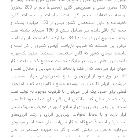
100 مخزن نفتی و همین‌طور گازی (مجموعاً بالغ بر 200 مخزن)
توسعه نیافته‌اند. حجم کل نفت، مایعات و میعانات گازی
باقیمانده و قابل استحصال کشور بیش از 150 میلیارد بشکه و
حجم گاز باقی‌مانده نیز معادل بیش از 180 میلیارد بشکه نفت
بوده و مجموع این دو حدود 340 میلیارد بشکه است. این ارقام با
فرض این هستند که ضریب بازیافت (یعنی کسری از کل نفت و
مایعات درجای کشور که قابل استحصال هستند) حدود یک‌چهارم
باشد. این ارقام ایران را در جایگاه نخست مجموع ذخایر نفت و گاز
جهان قرار می‌دهد که از قضا با لحاظ اندازه میادین و مخازن نفت و
گاز، در نوع خود از ارزان‌ترین منابع هیدروکربنی جهان محسوب
می‌شوند. ایران تا حدی در توسعه منابع ناکام بوده که با آمارهای
فعلی برای حدود یک قرن می‌توان با ظرفیت موجود به تولید نفت
پرداخت، در حالی که میانگین این رقم برای دنیا حدود 50 سال
است. این یعنی بخش زیادی از منابع کشور در معرض متروک شدن
قرار دارند و با لحاظ تحولات بهره‌وری انرژی و رشد انرژی‌های
تجدیدپذیر احتمالاً هیچ‌گاه به کار نمی‌آیند. طی دهه اخیر موجودی
سرمایه خالص در بخش نفت و گاز به صورت مستمر در حال