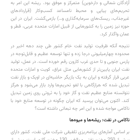
آزادگان شمالی و دارخوین) متمرکز و موفق بود. ریشه این امر به
تحریم‌های پیاپی و محیط نامساعد کسب‌وکار (قراردادهای
غیرجذاب، ریسک‌های سرمایه‌گذاری و…) بازمی‌گشت. ایران در این
حوزه نیز زمین را به کشورهایی از قبیل امارات متحده عربی، قطر و
عمان واگذار کرد.
نتیجه آنکه ظرفیت تولید نفت خام کشور طی چند دهه اخیر در
محدوده چهارمیلیونی درجا زده و تنها توسعه عظیم و قابل‌توجه در
پارس جنوبی و تا حدی غرب کارون رقم خورده است. در عمل، تولید
نفت ایران پایین‌تر از کشورهایی مثل عراق، کویت و امارات متحده
عربی قرار گرفته و ایران به یک بازیگر حاشیه‌ای در اوپک و بازار نفت
تبدیل شده که هرازگاهی با لغو تحریم‌ها وارد بازار می‌شود و هرگز
نتوانسته منابع عظیم نفت و گاز خود را به ثروتی روی زمین تبدیل
کند. اکنون می‌توان پرسید که ایران چگونه در توسعه منابع خود با
ناکامی مواجه شده و این امر چه تبعاتی داشته است؟
ناکامی در نفت: ریشه‌ها و میوه‌ها
بر اساس آمارهای برنامه‌ریزی تلفیقی شرکت ملی نفت، کشور دارای
بیش از 250 مخزن نفتی و بالغ بر 130 مخزن گازی است. بیش از