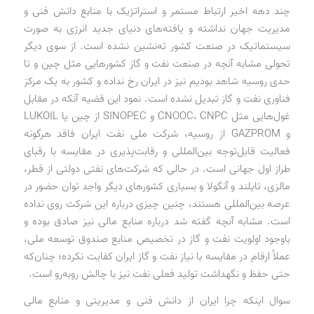
چند دهه اخیر ارتباط مستمر و استراتژیک با منابع دانش فنی و
مدیریت جهان نداشته و یافته‌های دنیای جدید انرژی به صورت
سیستماتیک در صنعت کشور ته‌نشین نشده است. از سوی دیگر
تحولی مشابه آنچه در صنعت نفت و گاز کشورهایی مثل چین و تا
حدی روسیه شاهد بودیم نیز در ایران رخ نداده و کشور به یک مرکز
فناوری نفت و گاز تبدیل نشده است. نمود این قضیه آنکه در مقابل
غول‌هایی مثل CNOOC، CNPC و SINOPEC از چین یا LUKOIL
و GAZPROM از روسیه، شرکت ملی نفت ایران فاقد هرگونه
فعالیت قابل‌توجه بین‌المللی و رقابت‌پذیری در مقایسه با رقبای
طراز اول جهانی است. در حالی که شرکت‌های نفتی دولتی از قطر،
مالزی، تایلند و آنگولا و بسیاری کشورهای دیگر واجد توان حضور در
عرصه بین‌المللی هستند، چنین چیزی درباره این شرکت روی نداده
است. مشابه آنچه گفته شد درباره منابع مالی نیز صادق بوده و
باوجود اولویت نفت و گاز در تخصیص منابع صندوق توسعه ملی،
عملاً ارقام در مقایسه با نیاز نفت و گاز ایران کفایت نکرده؛ چنان‌که
حتی حفظ و نگهداشت تولید فعلی نفت نیز با چالش روبه‌رو است.
سوال اینکه چرا ایران از دانش فنی و مدیریتی و منابع مالی