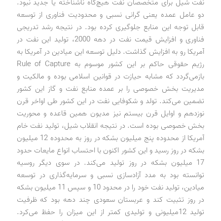
نفت شیل برای متخصصان نفت هیچ‌گاه ناشناخته یا جدید نبود.
دو عامل عمده یعنی گرانی نسبی و محدودیت فناوری از توسعه
قابل ‌توجه این منابع جلوگیری کرده بود. در نتیجه رشد تدریجی
فناوری و افزایش قیمت نفت در دهه 2000، تولید این نفت در
آمریکا رو به افزایش گذاشت. دلیل توسعه این میادین در آمریکا به
رژیم حقوقی حاکم بر این کشور موسوم به Rule of Capture
بازمی‌گردد که مشابه حیازت در قوانین اسلامی بوده و مالکیت و
مدیریت بخش خصوصی را بر عمده منابع نفت و گاز این کشور
تضمین می‌کند. تولد و شکوفایی نفت در این کشور طی اواخر قرن
نوزدهم و اوایل قرن بیستم نیز مدیون همین قاعده و محوریت
بخش خصوصی بوده است. در نتیجه انقلاب شیل، تولید نفت خام
آمریکا از محدوده پنج میلیون بشکه در روز به محدوده 12 میلیون
بشکه در روز رسید و این کشور اکنون با احتساب انواع مایعات حدود
17 میلیون بشکه در روز تولید می‌کند. در سوی دیگر روسیه
توانسته بود به مدد آزادسازی نسبی و سرمایه‌گذاری در توسعه
میادین، تولید نفت خود را در محدود 10 و سپس 11 میلیون بشکه
در روز تثبیت کند و عربستان سعودی چند دهه بود که ظرفیت
تولید 12میلیونی و تولیدی کمتر از این میزان را حفظ می‌کرد.