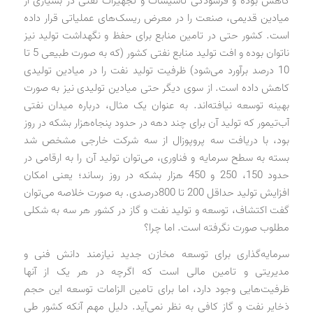
کاهش بوده و فرسودگی تاسیسات و تجهیزات نفتی در بسیاری از
میادین قدیمی، صنعت را در معرض ریسک‌های عملیاتی قرار داده
است. کشور حتی در تامین منابع برای حفظ و نگهداشت تولید نیز
ناتوان بوده و افت تولید منابع نفتی کشور (که به صورت طبیعی 5 تا
10 درصد برآورد می‌شود) ظرفیت تولید نفت را در میادین تولیدی
کاهش داده است. از سوی دیگر حتی میادین تولیدی نیز به صورت
بهینه توسعه نیافته‌اند. به عنوان یک مثال، درباره میدان نفتی
آب‌تیمور که تولید آن برای چند دهه در حدود پنجاه‌هزار بشکه در روز
بود، با دریافت سه پروپوزال از سه شرکت خارجی مشخص شد
بسته به سطح سرمایه و فناوری، می‌توان تولید آن را به ارقامی در
حدود 150، 250 و 450 هزار بشکه در روز رساند؛ یعنی امکان
افزایش تولید حداقل 200 تا 800درصدی. به صورت خلاصه می‌توان
گفت اکتشاف، توسعه و تولید نفت و گاز در کشور هر سه به شکلی
مطلوب صورت نگرفته است. اما چرا؟
سرمایه‌گذاری برای توسعه مخازن جدید نیازمند دانش فنی و
مدیریتی و تامین مالی است که اگرچه در هر یک از آنها
ظرفیت‌هایی وجود دارد، اما برای تامین الزامات توسعه این حجم
ذخایر نفت و گاز کافی به نظر نمی‌آید. دلیل مهم آنکه کشور طی