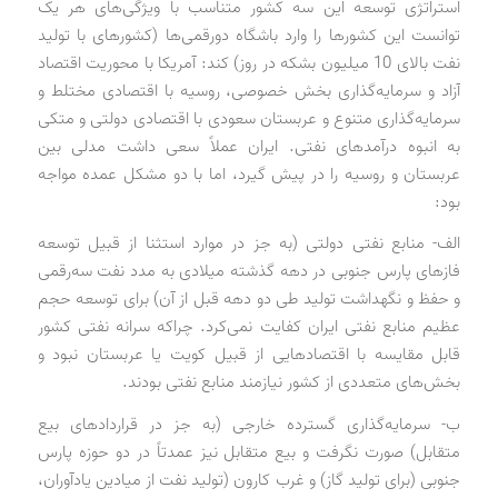
استراتژی توسعه این سه کشور متناسب با ویژگی‌های هر یک
توانست این کشورها را وارد باشگاه دورقمی‌ها (کشورهای با تولید
نفت بالای 10 میلیون بشکه در روز) کند: آمریکا با محوریت اقتصاد
آزاد و سرمایه‌گذاری بخش خصوصی، روسیه با اقتصادی مختلط و
سرمایه‌گذاری متنوع و عربستان سعودی با اقتصادی دولتی و متکی
به انبوه درآمدهای نفتی. ایران عملاً سعی داشت مدلی بین
عربستان و روسیه را در پیش گیرد، اما با دو مشکل عمده مواجه
بود:
الف- منابع نفتی دولتی (به جز در موارد استثنا از قبیل توسعه
فازهای پارس جنوبی در دهه گذشته میلادی به مدد نفت سه‌رقمی
و حفظ و نگهداشت تولید طی دو دهه قبل از آن) برای توسعه حجم
عظیم منابع نفتی ایران کفایت نمی‌کرد. چراکه سرانه نفتی کشور
قابل مقایسه با اقتصادهایی از قبیل کویت یا عربستان نبود و
بخش‌های متعددی از کشور نیازمند منابع نفتی بودند.
ب- سرمایه‌گذاری گسترده خارجی (به جز در قراردادهای بیع
متقابل) صورت نگرفت و بیع متقابل نیز عمدتاً در دو حوزه پارس
جنوبی (برای تولید گاز) و غرب کارون (تولید نفت از میادین یادآوران،