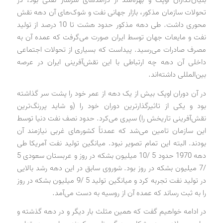
تحولات سازمان مذکور، بازار جهانی نفت و شوک‌های آن دهه نقش
محوری داشت. طی دهه مذکور حدود هشت تا 10 درصد از تولید
نفت و مایعات جهان توسط ایران صورت می‌گرفت که عمده آن به
مصرف صادرات می‌رسید. پیداست که بسیاری از تحولات اجتماعی
داخلی آن دهه چه ارتباطی با این نقش‌آفرینی ایران در عرصه
بین‌المللی داشته‌اند.
در آن دوران اوپک بیش از یک دهه از عمر خود را پشت سر گذاشته
بود و یکی از تاثیرگذارترین دوران خود را (و شاید پررنگ‌ترین
نقش‌آفرینی تاریخش را) سپری می‌کرد. حدود نصف نفت دنیا توسط
این سازمان تامین می‌شد که عمدتاً کشورهای غربی نیازمند آن
بودند. البته این تمام تصویر نبود. میانگین تولید نفت آمریکا طی
دهه 1970 حدود 5 /10 میلیون بشکه در روز و عربستان سعودی 5
/7 میلیون بشکه در روز بود. شوروی سابق در این دهه رشد بالایی
در تولید نفت تجربه کرد و میانگین تولید 5 /9 میلیون بشکه در روز
را به ثبت رساند که عمده آن از روسیه به دست می‌آمد.
در ادامه خواهیم گفت که همین مثلث بار دیگر و در دهه گذشته و