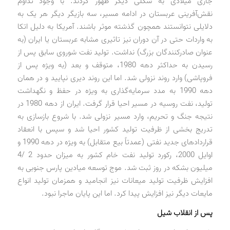
جاری میلادی به شکلی دیگر ظهور کردند. با وجود تداوم
نقش‌آفرینی عربستان در ادامه مسیر، سه بازیگر دیگر هر یک به
دلایلی نتوانستند همچون گذشته موثر باشند. آمریکا به دلیل اتکا
به واردات حتی در آن دوران نیز تاثیری مشابه عربستان یا ایران (به
عنوان صادرکنندگان بزرگ) نداشت. تولید نفت شوروی سابق پس از
رسیدن به حداکثر دهه 1980، متوقف و بعد (به ویژه پس از
فروپاشی) وارد روند نزولی شد. اما این روند دیری نپایید و در همان
دهه 1990 به مدد سرمایه‌گذاری به ویژه در حفظ و نگهداشت
تولید، نفت روسیه در مسیر احیا قرار گرفت. ایران از دهه 1980 در
نتیجه جنگ و تحریم، وارد مسیر نزولی شد. با شروع بازسازی به
تدریج بخشی از ظرفیت تولید کشور احیا شد و سپس با انعقاد
قراردادهای جدید نفتی (عمدتاً بیع متقابل) به ویژه در دهه 1990 و
اوایل 2000، رکورد تولید نفت خام کشور به میزان حدود 2 /4
میلیون بشکه در روز ثبت شد. موج توسعه میادین پارس جنوبی به
افزایش ظرفیت تولید میعانات نیز انجامید و همزمان تولید انواع
مایعات دیگر نیز افزایش پیدا کرد. اما این پایان ماجرا نبود.
پس از انقلاب شیل