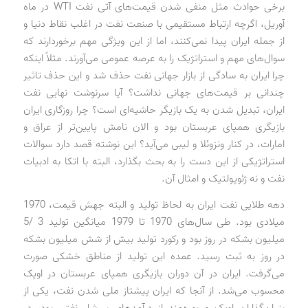
برخی حوادث مثل منفی شدن قیمت‌های آتی نفت WTI در ماه
آوریل، اگرچه ارتباط مستقیمی با صنعت نفت در اغلب نقاط دنیا و
از جمله ایران پیدا نمی‌کنند، اما از این ویژگی مهم برخوردارند که
سوال‌های مهم و استراتژیک را به عرصه عمومی می‌آورند. مثلاً اینکه
چرا ایران به سادگی از بازار جهانی نفت حذف شد و این حذف تاثیر
چندانی بر قیمت‌های جهانی نداشت؟ آیا سرنوشت نهایی نفت
ایران، تبدیل شدن به یک بازیگر حاشیه‌ای است؟ چرا روزگاری ایران
بازیگری همپای عربستان بود و الان نامش پایین‌تر از عراق و
امارات، در کنار ونزوئلا و لیبی می‌آید؟ این نوشته قصد دارد سوالات
استراتژیکی از این دست را به بحث بگذارد، البته با اتکا به ادبیات
نفت و نه ژئوپولتیک و امثال آن.
دهه طلایی نفت ایران به لحاظ تولید و البته جهش قیمت، 1970
میلادی بود. طی سال‌های 1970 تا 1979 میانگین تولید 3 /5
میلیون بشکه در روز بود و رکورد تولید بیش از شش میلیون بشکه
در روز به ثبت رسید. عمده این تولید از مناطق خشکی صورت
می‌گرفت. ایران در آن دوران بازیگری همپای عربستان در اوپک
محسوب می‌شد. از آنجا که ایران پیشتاز ملی شدن نفت، یکی از
بنیان‌گذاران اوپک و بهره‌مند از درآمدهای سرشار نفتی بود، در