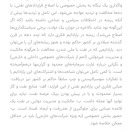
واگذاری یک بنگاه به بخش خصوصی یا اصلاح قراردادهای نفتی، با
ده‌ها مخالفت و تردید مواجه می‌شود. این تامل و تردیدها بیش از
آنکه ریشه در اختلافات سیاسی و جناحی داشته باشد (که اگر
این‌گونه بود شاید بالاخره در دوران یک دولت، برخی سیاستگذاری‌ها
اصلاح می‌شد)، ریشه در پارادایم فکری دارد که چند دهه در قرن
گذشته میلادی بر کشور حاکم بوده و هنوز ریشه‌های آن را می‌توان
دید. پارادایمی که در نفت با ملی شدن، مخالفت با هرگونه مالکیت
و مدیریت غیردولتی (اعم از شرکت‌های خصوصی داخلی و خارجی)
و نگرانی درباره غارت سرمایه‌های محدود و گران‌بها درهم‌آمیخته
است. با کمی تامل می‌توان شباهت‌ها و اشتراک‌های این پارادایم را
با تفکرات سوسیالیستی و چپ سابقاً حاکم بر کشور نیز دریافت.
مبانی فکری این پارادایم نفتی از این قرارند: الف- منابع نفت و گاز
بسیار محدودند و با در پیش بودن پیک عرضه نفت، نباید برای
تولید آنها عجله داشت. ب- مالکیت و مدیریت دولتی در نفت یک
قاعده مبنایی برای جلوگیری از هدررفت و ایجاد فساد است. پ-
حضور بخش خصوصی (به ویژه شرکت‌های خارجی) باید در حداقل
ممکن خلاصه شود.