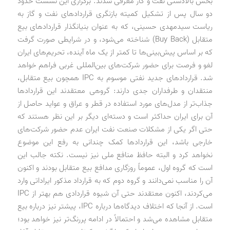
بخش بالادستی نفت و گاز معرفی شدند. برگزاری این نشست حدود
دو سال پس از تشکیل کمیته بازنگری قراردادهای نفت و گاز به
ریاست سیدمهدی حسینی، که به عنوان بنیانگذار قراردادهای بیع
متقابل (Buy Back) شناخته می‌شود، و در شرایطی صورت گرفت
که بر اساس پیش‌بینی‌ها تا کمتر از یک ماه آینده، تحریم‌های ایران
لغو و فرصت برای حضور شرکت‌های بین‌المللی غربی فراهم خواهد
شد. قراردادهای جدید نفتی موسوم به IPC همچون بیع متقابل،
منتقدان و طرفداران جدی دارند: گروهی معتقدند این قراردادها
جذاب‌تر از مدل‌های مورد استفاده در قطر و عراق و عواید حاصل از
آن برای ایران حداکثر است و دسته‌ای دیگر بر این نظر هستند که
حتی اگر یکی از مشکلات صنعت نفت ایران عدم حضور شرکت‌های
خارجی باشد، این قراردادها کمک چندانی به رفع این موضوع
نخواهد کرد و البته حافظ منافع ملی نیز نیست. نکته جالب این
است که گروه اول، عموماً روزگاری مدافع بیع متقابل بودند و اکنون
آن را مناسب نمی‌دانند و گروه دوم که به قرارداد مذکور ایراداتی وارد
می‌کردند، اکنون معتقدند حتی آن شیوه قراردادی هم بهتر از IPC
است. از آنجا که اختلاف دیدگاه‌ها درباره IPC، پیشتر نیز درباره بیع
متقابل مشاهده می‌شد و احتمالاً در ادامه پررنگ‌تر نیز خواهد بود؛