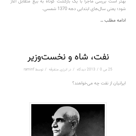
بهتر است بررسی ماجرا با یک بازگشت کوتاه به بیع متقابل آغاز
شود؛ یعنی سال‌های ابتدایی دهه 1370 شمسی.
ادامه مطلب …
نفت، شاه و نخست‌وزیر
/
/
/
25 می 2013
0 دیدگاه
در
انرژی
,
متفرقه
توسط
raminf
ایرانیان از نفت چه می‌خواهند؟