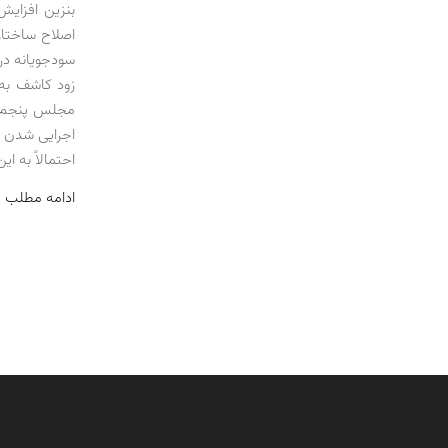
بنزین افزایش
اصلاح ساختار
سودجویانه در
زود کاشف به 
مجلس پنجم و 
اجرایی شدن س
احتمالاً به ا
ادامه مطلب 