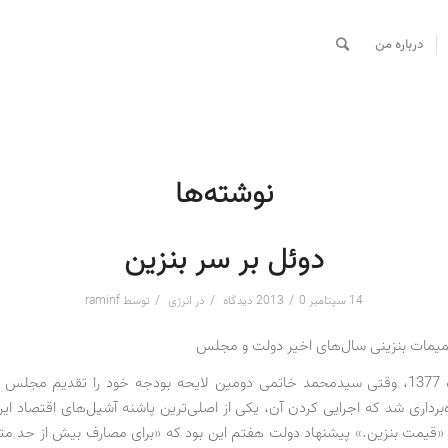
درباره من
نوشته‌ها
دوئل بر سر بنزین
/
/
/
14 سپتامبر 2013
0 دیدگاه
در
انرژی
توسط
raminf
یمات بنزینی سال‌های اخیر دولت و مجلس
هشتم آذرماه 1377، وقتی سیدمحمد خاتمی دومین لایحه بودجه خود را تقدیم مجلس
برداری شد که اجرایی کردن آن، یکی از اصلی‌ترین پاشنه آشیل‌های اقتصاد ایرا
 «قیمت بنزین.» پیشنهاد دولت هفتم این بود که «برای مصارف بیش از حد م