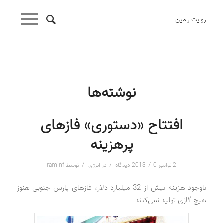
روایت رامین
نوشته‌ها
افتتاح «دستوری» فازهای
پرهزینه
/
/
/
2 نوامبر 2013
0 دیدگاه
در
انرژی
توسط
raminf
باوجود هزینه بیش از 32 میلیارد دلار، فازهای پارس جنوبی هنوز
هیچ گازی تولید نمی‌کنند