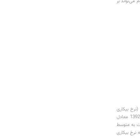
می‌تواند بر
(نرخ بیکاری
جمعیت 10‌ساله و بیشتر) در بهار 1393 معادل 7/10 درصد بوده است. این رقم در سال 1392 معادل
هار امسال نسبت به متوسط
ته نرخ بیکاری