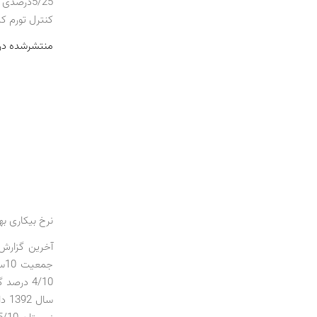
5/25‌درص
کنترل تورم که
منتشرشده در شماره 00
نرخ بیکاری بهار به 7/10 درصد 
آخرین گزارش 
سال