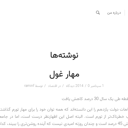
درباره من
نوشته‌ها
مهار غول
/
/
/
1 سپتامبر 2014
0 دیدگاه
در
اقتصاد
توسط
raminf
ی یک سال 30 درصد کاهش یافت
هات دولت یازدهم را این دانسته‌اند که همه توان خود را برای مهار تورم گذاشت
ب خطرناک‌تر از تورم است. البته اصل این اظهارنظر درست است، اما در جامعه
نقطه‌به‌نقطه‌اش 45 درصد است و چندان روزنه امیدی نیست که آینده روشن‌تری را ببیند، کد