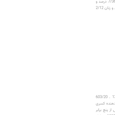
نشان می‌دهد. این رقم در تابستان، پاییز و زمستان سال گذشته به ترتیب 1/39 درصد، 7/36 درصد و
4/35 درصد بوده است. بر اساس آمارها در بهار امسال نرخ فعالیت اقتصادی مردان 62 درصد و زنان 2/12
براساس گزارش مرکز آمار ایران، متوسط هزینه کل خالص یک خانوار شهری در سال 1392 . 603/20
ر خانوار، نشان‌دهنده کسری
ز پنج برابر