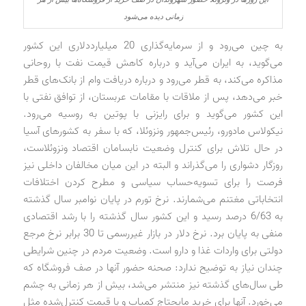
زمانی دیده می‌شود
به چین می‌رود و از سرمایه‌گذاری 20 میلیارد‌دلاری این کشور
می‌گوید، به ایران می‌آید و درباره کاهش قیمت نفت با روحانی
مذاکره می‌کند، به قطر می‌رود و درباره دریافت وام از بانک‌های قطر
خبر می‌دهد، پس از ملاقات با مقامات عربستان، از توافق نفتی با
این کشور می‌گوید و برای رایزنی با پوتین به روسیه می‌رود.
نیکولاس مادورو، رئیس‌جمهور ونزوئلا، که با سفر به کشورهای آسیا
در حال تلاش برای کنترل وضعیت نابسامان اقتصاد ونزوئلاست،
روزگار دشواری را می‌گذراند و البته در این میان مخالفان داخلی نیز
فرصت را برای تسویه‌حساب سیاسی و مطرح کردن اختلافات
انتخاباتی مغتنم می‌شمارند. نرخ تورم در پایان نوامبر سال گذشته
به 6/63 درصد رسید و این کشور سال گذشته را با رشد اقتصادی
منفی به پایان برد. نرخ دلار در بازار غیررسمی تا 30 برابر نرخ مرجع
دولتی برای واردات غذا و دارو است. وضعیت مردم در چنین شرایطی
چندان نیاز به توضیح ندارد: صحنه حضور آنها در صف فروشگاه که
طی سال‌های گذشته نیز منتشر می‌شد، بیش از هر زمانی به چشم
می‌خورد. آنها برای خرید مایحتاج کمیاب و با قیمت کنترل‌شده مثل