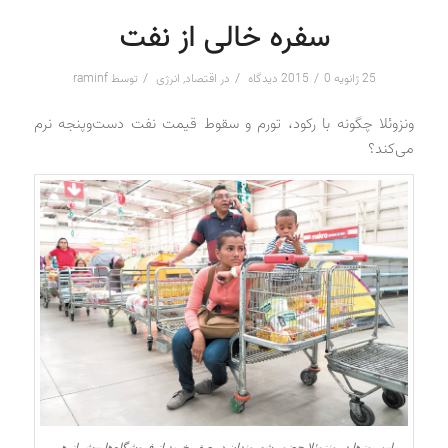
سفره خالی از نفت
/
/
/
25 ژانویه 2015
0 دیدگاه
در
اقتصاد
,
انرژی
توسط
raminf
ونزوئلا چگونه با رکود، تورم و سقوط قیمت نفت دست‌و‌پنجه نرم
می‌کند؟
این روزها در ونزوئلا حضور شهروندان در صف خرید از فروشگاه‌ها بیش از هر