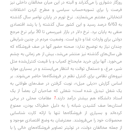
روزگار دشواری را می‌گذراند و البته در این میان مخالفان داخلی نیز
فرصت را برای تسویه‌حساب سیاسی و مطرح کردن اختلافات
انتخاباتی مغتنم می‌شمارند. نرخ تورم در پایان نوامبر سال گذشته
به 6/63 درصد رسید و این کشور سال گذشته را با رشد اقتصادی
منفی به پایان برد. نرخ دلار در بازار غیررسمی تا 30 برابر نرخ مرجع
دولتی برای واردات غذا و دارو است. وضعیت مردم در چنین شرایطی
چندان نیاز به توضیح ندارد: صحنه حضور آنها در صف فروشگاه که
طی سال‌های گذشته نیز منتشر می‌شد، بیش از هر زمانی به چشم
می‌خورد. آنها برای خرید مایحتاج کمیاب و با قیمت کنترل‌شده مثل
شیر، مرغ، و دستمال توالت به انتظار می‌ایستند و در بسیاری موارد
نیروهای نظامی برای کنترل نظم در فروشگاه‌ها حاضر می‌شوند. بر
اساس گزارش «دیلی میل»، نوبت گرفتن در صف‌های طولانی به
یک شغل تبدیل شده است؛ شغلی که صاحبان آن بعضاً از یک
استاد دانشگاه هم بیشتر درآمد دارند.
1
مقامات محلی در برخی
استان‌ها صف کشیدن شبانه را به دلیل خطرناک بودن، ممنوع
کرده‌اند و بسیاری از فروشگاه‌ها تنها با ارائه کارت شناسایی
محصولات خود را می‌فروشند. معترضان به وضع اقتصادی موجود و
از جمله مخالفان دولت، در توئیتر تصاویر فروشگاه‌های خالی را با