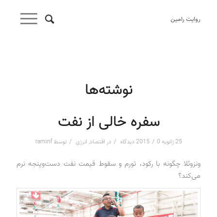
روایت رامین
نوشته‌ها
سفره خالی از نفت
/
/
/
25 ژانویه 2015
0 دیدگاه
در
اقتصاد
,
انرژی
توسط
raminf
ونزوئلا چگونه با رکود، تورم و سقوط قیمت نفت دست‌و‌پنجه نرم
می‌کند؟