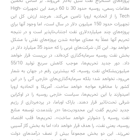
پروژه‌های استخراج نفت شیل به‌کار می‌روند. بر اساس تخمین
مقامات رسمی، روسیه حدود 30 تا 60 درصد این تجهیزات High-
Tech را از اتحادیه اروپا تامین می‌کند. هرچند ارزش کل این
تجهیزات حدود 150 میلیون دلار در سال است، اما وجود آنها برای
پروژه‌های چند میلیارد‌دلاری نفت اجتناب‌ناپذیر است و در نتیجه
تحریم آنها عملاً به معنای مواجه ‌شدن پروژه‌های نفتی با مشکل
خواهد بود. این کار، شرکت‌های غربی را که حدود 35 میلیارد دلار در
بخش نفت روسیه سرمایه‌گذاری کرده‌اند، در بن‌بست قرار خواهد
داد. دور جدید تحریم‌ها، موجب کاهش سریع تولید 55/10
میلیون‌بشکه‌ای نفت روسیه، که بیشترین رقم در جهان به شمار
می‌رود، نخواهد شد؛ بلکه سرمایه‌گذاری‌های خارجی آتی را در این
کشور با مخاطره مواجه خواهد ساخت. آمریکا و اتحادیه اروپا
امیدوارند با این تحریم‌ها، سیاست خارجی روسیه را در اوکراین
شرقی تحت‌تاثیر قرار دهند. باراک اوباما، در پرده‌برداری از رژیم
جدید تحریم گفت این محدودیت‌ها «در بلندمدت توسعه منابع
نفت روسیه را دشوارتر خواهد ساخت». تحریم‌ها قلب اقتصاد
روسیه، یعنی نفت، را هدف قرار خواهد داد؛ اما به بخش گاز آسیبی
نمی‌زند. این دو بخش مجموعاً بیش از نصف درآمدهای دولت