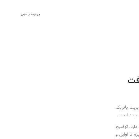
روایت رامین
افت
یریت پاتریک
دارد. توضیح
ت عرضه متمرکزیم. در بازاریابی B2C نیز به ویژه تا اوایل و