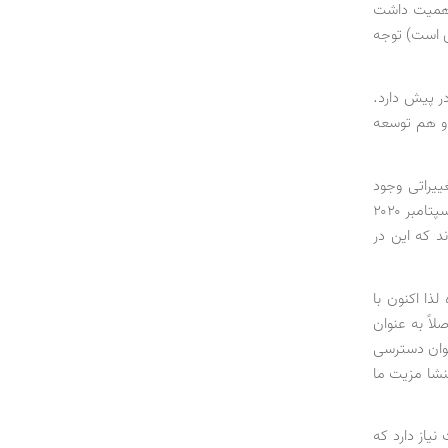
 غالب بود و نهایتاً Performance یک کالا اهمیت داشت
 تقاضا (که Driver اصلی گذار انرژی است) توجه
در پیش دارد.
 و هم توسعه
۲۰۳ توتال تغییر زیادی کرد. از ۲۰۱۹ تا می ۲۰۲۰ نیز تغییراتی وجود
داشت. سهم نفت در سبد ۲۰۳۰ توتال از ۵۵٪ در گزارش ۲۰۱۹ به ۴۵٪ در می ۲۰۲۰ و ۳۰٪ در سپتامبر ۲۰۲۰
د که این در
نه پول ۵-۶٪ توجیه‌پذیر بوده لذا اکنون با
ه این‌که اصلاً به عنوان
توان دسترسی
منشا مزیت ما
 ۴۰ الی ۵۰ میلیون بشکه نفت نیاز دارد که