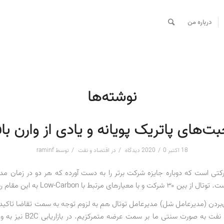
درباره من
نوشته‌ها
‌های پاتریک پویانه و یادی از وارن ب
/
/
/
18 اکتبر 2020
0 دیدگاه
در
اقتصاد و نفت
توسط
raminf
رکتی است که دوباره جایزه شرکت برتر را به دست آورده که هر دو در زمان مد
ا معیارهای مرتبط با Low-Carbon به این مقام رسیده است.
‌بردن (مدیرعامل شل) مدیرعامل توتال هم به لزوم توجه به سمت تقاضا تاکید 
من این‌که در نفت به صورت سنتی ما بر سم