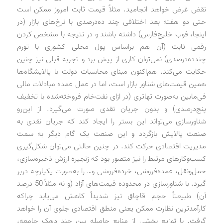
نقض غرض خواهد انجامید. مثلاً قیمت ثابت امروز ممکن است
حتی دو هفته بعد اختلافی چند ده‌درصدی با نرخ‌های بازار (در
اینجا، فوب خلیج‌فارس) داشته باشند و در نتیجه با مشخص کردن
رقمی ثابت (آن هم براساس پول محلی کشوری با تورم
چندده‌درصدی) نمی‌توان کاری از پیش برد و تجربه قبلی نیز چنین
حکایت می‌کند. هم‌اکنون مبنای محاسبات دولت با پالایشگاه‌ها
همین قیمت‌های شناور بازار است، اما در عمل عمده مبادلات مالی
فی‌مابین به‌صورت تهاتری (در ازای نفت‌خام فروخته‌شده با تخفیف
پنج‌درصدی) و بدون جریان نقدی صورت می‌گیرد. از این‌رو
شناورسازی می‌تواند این بستر را ایجاد کند که جریان نقدی به
صنعت پالایش بازگردد و این صنعت یک گام دیگر به سمت
مدیریت اقتصادی حرکت کند. در چنین حالتی می‌توان شکل‌گیری
کسب‌وکارهای مرتبط را نیز متصور بود که زنجیره ارزش ذخیره‌سازی،
حمل‌ونقل، عمده‌فروشی، خرده‌فروشی و… را به‌صورت یکپارچه دربر
گیرد. با شناورسازی در محدوده قیمت‌های آزاد (و نه مثلاً 50 درصد
آن) طبیعتاً حجم قاچاق نیز شدیداً کاهش می‌یابد چراکه
کارآمدترین نظارت ممکن یعنی منطق اقتصادی جلوی آن را خواهد
گرفت. با توزیع بخشی از منابع حاصله بین چند دهک جامعه،