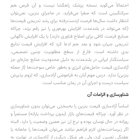
احتمالاً می‌گوید نسخه پزشک راهگشا نیست و آن قرص هم
سرکنگبینی است که صفرا می‌فزاید. در ماجرای بنزین، نمی‌توان
انتظار داشت سال‌ها فرصت ازدست‌رفته برای رشد تدریجی قیمت‌ها
(که می‌تواند در بلندمدت افزایش بهره‌وری را نیز رقم بزند، چراکه
صنایع فرصت کافی برای اصلاح فناوری دارند) با یک افزایش ناگهانی
تدریجی جبران شود و بعد هم ادعا کرد که افزایش قیمت نتایج
بدی داشته است. فارغ از سطح مطلوبیت چنین تصمیمی،
سیاستگذار ایرانی در بلندمدت به دلیل محدودیت منابع چاره‌ای جز
آزادسازی قیمت حامل‌های انرژی و به‌طور خاص سوخت‌ها (از جمله
بنزین) ندارد. درس مهم آبان نه فراموشی آزادسازی، که لزوم پذیرش
سیاست درست و اجرای آن در زمان مناسب است.
شناورسازی و الزامات آن
اساساً آزادسازی قیمت بنزین را به‌سختی می‌توان بدون شناورسازی
در نظر آورد. چراکه قیمت‌های بازار (بدون پرداخت یارانه) مستمراً و
روزانه در حال نوسان بوده و نرخ ارز نیز همین وضعیت را دارد. البته
اگر زیرساخت‌های لازم فراهم نباشد می‌توان قیمت‌ها را ماهانه یا
هفتگی تعیین کرد، ولی هر شکل دیگری از آزادسازی در نهایت به