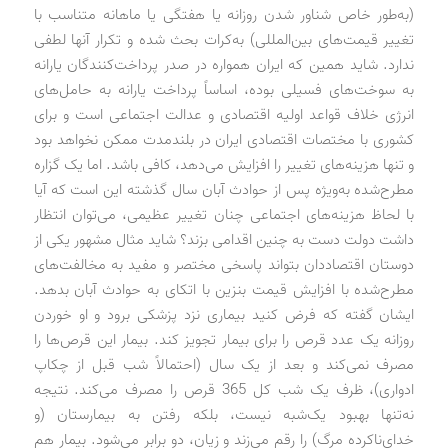
(به‌طور خاص شناور شدن روزانه یا هفتگی یا ماهانه متناسب با
تغییر قیمت‌های بین‌المللی) به‌کرات بحث شده و تکرار آنها لطفی
ندارد. شاید همین که ایران همواره در صدر پرداخت‌کنندگان یارانه
به سوخت‌های فسیلی بوده، اساساً پرداخت یارانه به حامل‌های
انرژی خلاف قواعد اولیه اقتصادی و عدالت اجتماعی است و برای
کشوری با مختصات اقتصادی ایران در بلندمدت ممکن نخواهد بود
و تنها هزینه‌های تغییر را افزایش می‌دهد، کافی باشد. اما یک گزاره
مطرح‌شده به‌ویژه پس از حوادث آبان سال گذشته این است که آیا
با لحاظ هزینه‌های اجتماعی چنان تغییر عظیمی، می‌توان انتظار
داشت دولت دست به چنین اقدامی بزند؟ شاید مثال مشهور یکی از
دوستان اقتصاددان بتواند پاسخی مختصر و مفید به مخالفت‌های
مطرح‌شده با افزایش قیمت بنزین با اتکای به حوادث آبان بدهد.
ایشان گفته که فرض کنید بیماری نزد پزشکی برود و او خوردن
روزانه یک عدد قرص را برای بیمار تجویز کند. بیمار این قرص‌ها را
مصرف نمی‌کند و بعد از یک سال (احتمالاً شب قبل از چکاپ
ادواری)، ظرف یک شب کل 365 قرص را مصرف می‌کند. نتیجه
نه‌تنها بهبود یک‌شبه نیست، بلکه رفتن به بیمارستان (و
خدای‌ناکرده مرگ) را رقم می‌زند و زیان، دو برابر می‌شود. بیمار هم