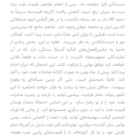
تحت‌تاثیر قرار نخواهد داد. پس از اعلام تفاهم، قیمت نفت پایه
برنت به میزان پنج درصد کاهش یافت؛ اگرچه قیمت‌ها سریعاً به
حدود 60 دلار در هر بشکه بازگشت. با در نظر گرفتن انبوه مشکلاتی
که بین ایران و جامعه جهانی وجود دارد، تفاهم جامع که پیش‌بینی
شده است طرفین تا ژوئن (تیر ماه) بدان دست پیدا کنند، کماکان
دور و دست‌نایافتنی به نظر می‌رسد. علاوه بر این، بخش زیادی از
ماجرا به عکس‌العمل‌های کنگره آمریکا بستگی دارد که در آن
نمایندگان جمهوریخواه اکثریت را در دست دارند و قطعاً تلاش
خواهند کرد توافق نهایی را بایکوت کنند. این احتمال که ایران اجازه
پیدا کند پیش از ماه ژوئن به صورت آزادانه صادرات نفت خود را آغاز
کند، کاملاً نامحتمل است. حتی اگر چنین مساله‌ای به وقوع
بپیوندد، حداقل شش ماه یا بیشتر به طول خواهد انجامید تا این
کشور بتواند تمام ظرفیت پیشین تولید را بازیابد و زنجیره صادرات
نفت خود را از نو برقرار سازد. بر این اساس احتمالاً منشاء نوسان
قیمت نفت را باید در جای دیگری جست‌وجو کرد. از زمانی که اوپک
تصمیم گرفت سهمیه‌های تولید نفت اعضا را کاهش ندهد، یعنی
نوامبر سال گذشته میلادی، تولیدکنندگان نفت شیل در آمریکا تمام
تلاش خود را به کار گرفته‌اند تا با قیمت‌های پایین نفت مقابله