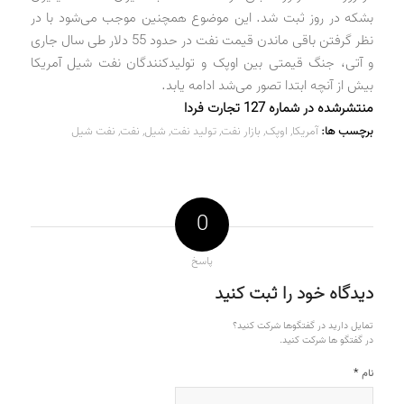
بشکه در روز ثبت شد. این موضوع همچنین موجب می‌شود با در
نظر گرفتن باقی ماندن قیمت نفت در حدود 55 دلار طی سال جاری
و آتی، جنگ قیمتی بین اوپک و تولیدکنندگان نفت شیل آمریکا
بیش از آنچه ابتدا تصور می‌شد ادامه یابد.
منتشرشده در شماره 127 تجارت فردا
برچسب ها:
آمریکا
,
اوپک
,
بازار نفت
,
تولید نفت
,
شیل
,
نفت
,
نفت شیل
0
پاسخ
دیدگاه خود را ثبت کنید
تمایل دارید در گفتگوها شرکت کنید؟
در گفتگو ها شرکت کنید.
*
نام