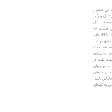
ا این حجم از
 ال‌نینو) بر
شکه سقوط کند. موسساتی مثل
ی هستند که
تحلیلی مشابه عربستان سعودی دارند و اعلام می‌کنند با تداوم نوسان قیمت نفت در بازه 40 تا 44 دلار،
این اتفاق در کنار
هد شد. بانک
جه به شرایط
قیمت نفت در
در هر بشکه نیز برسد. برای جبران
 ایران کاهش
الیاتی باشد.
ی به گونه‌ای