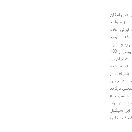
ئل فنی امکان
یب نیز نخواهد
یرانی اعلام
ایشی، ظرف مدت سه روز به هدف افزایش 500 هزار بشکه‌ای تولید
 وجود دارد.
مثلاً با وجود ذخایر بیش از 30 میلیون بشکه‌ای نفت و میعانات گازی ایران در تانکرها، و بیش از 100
ست ایران نیز
ق اعلام کرده
متر بفروشد. بازار نفت در
د و در چنین
دیمی بازگردد
 را نسبت به
ود دو برابر
 این سیگنال
م کنند تا جا