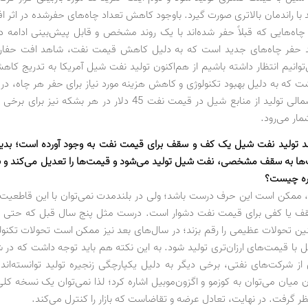
 با راندمان بالاتری صورت گیرد. باوجود کاهش تعداد چاه‌های حفرشده در اثر 
 چاه‌هایی که قبلاً حفر شده‌اند با یک روند مشخص و قابل پیش‌بینی ادامه دا
مند حفر چاه‌های جدید است که به دلیل کاهش قیمت نفت، شاهد افت حفار
وانیم انتظار داشته باشیم از هم‌اکنون تولید نفت شیل آمریکا به تدریج کاهش 
شت که به دلیل بهبود تکنولوژی و کاهش هزینه مورد نیاز برای حفر هر چاه، در
مثل داکوتا شمالی تولید از منابع شیل در قیمت نفت 45 دلار در هر بشکه ن
مار می‌رود.
د تولید نفت شیل یک کف و سقف برای قیمت نفت به وجود آورده است؛ بدین 
ا به سقف مشخصی، نفت شیل تولید می‌شود و قیمت‌ها را تعدیل می‌کند و 
اره چیست؟
، ممکن است این حرف درست باشد؛ ولی در بلندمدت نمی‌توان با این قاطعی
ف یا کفی برای قیمت نفت دشوار است. درست مثل پنج سال قبل که حتی ت
 تحولات عظیمی را رقم بزند؛ در سال‌های بعد نیز ممکن است تحولات تکن
با قیمت‌های ارزان‌تری تولید شود. به این نکته هم باید توجه داشت که در شر
از شرکت‌های نفتی، برخی دیگر به دلیل یکپارچگی زنجیره تولید توانسته‌اند 
آن میان می‌توان به کوزمو و اگزون‌موبیل اشاره کرد؛ لذا نمی‌توان یک نسخه کل
ر گرفت. در نهایت، تعادل عرضه و تقاضاست که بازار را کنترل می‌کند.