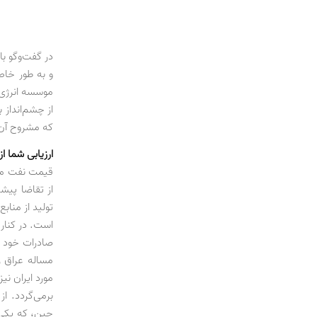
و به طور خاص
موسسه انرژی 
از چشم‌انداز 
که مشروح آن ر
ارزیابی شما 
قیمت نفت مثل
از تقاضا پی
است. در کنار 
صادرات خود را
مساله عراق 
مورد ایران نی
برمی‌گردد. ا
چین، که یکی ا