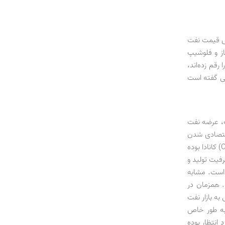
E از عوامل موثر بر کاهش قیمت نفت
از و فلوشیپ
قم زده‌اند،
للی گفته است
ه، عرضه نفت
قتصادی شدن
تولید از منابع غیرمتعارف همچون نفت شیل (Shale Oil) آمریکا و ماسه‌های نفتی (Oil Sands) کانادا بوده
رفیت تولید و
ه است. مشابه
 همزمان در
به بازار نفت
 به طور خاص
 انتظار بوده