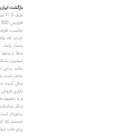
بازگشت ایران 
ظرف
ا
توانست ظرف چ
دست یابند. د
میلیون بشکه ذ
مانند برخی تو
سال آینده با
بازاری فروش ن
و با تخفیف‌ه
دیگر صادرکنن
برخوردار است
هستند که کشور
برای نفت ایرا