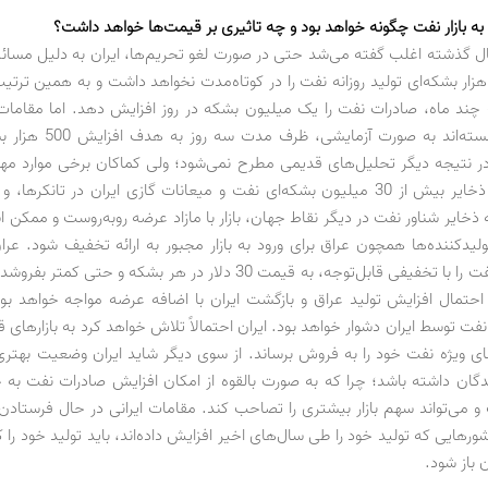
به بازار نفت چگونه خواهد بود و چه تاثیری بر قیمت‌ها خواهد داشت؟
 5 /1 سال گذشته اغلب گفته می‌شد حتی در صورت لغو تحریم‌ها، ایران به دلیل مسا
فزایش 500 هزار بشکه‌ای تولید روزانه نفت را در کوتاه‌مدت نخواهد داشت و به همین ترت
ند ماه، صادرات نفت را یک میلیون بشکه در روز افزایش دهد. اما مقامات ا
کردند که توانسته‌اند به صورت آزم
ر نتیجه دیگر تحلیل‌های قدیمی مطرح نمی‌شود؛ ولی کماکان برخی موارد مهم
خایر شناور نفت در دیگر نقاط جهان، بازار با مازاد عرضه روبه‌روست و ممکن ا
لیدکننده‌ها همچون عراق برای ورود به بازار مجبور به ارائه تخفیف شود. عرا
حاضر است نفت را با تخفیفی قابل‌توجه، به قیمت 30 دلار در هر بشکه و حتی ک
 احتمال افزایش تولید عراق و بازگشت ایران با اضافه عرضه مواجه خواهد بو
فت توسط ایران دشوار خواهد بود. ایران احتمالاً تلاش خواهد کرد به بازارهای ق
ای ویژه نفت خود را به فروش برساند. از سوی دیگر شاید ایران وضعیت بهتری
دگان داشته باشد؛ چرا که به صورت بالقوه از امکان افزایش صادرات نفت به حد
 و می‌تواند سهم بازار بیشتری را تصاحب کند. مقامات ایرانی در حال فرستادن
هایی که تولید خود را طی سال‌های اخیر افزایش داده‌اند، باید تولید خود را ک
ن باز شود.