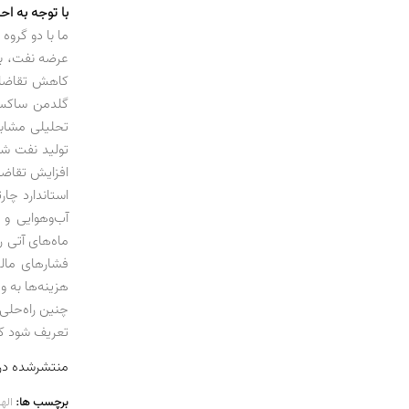
با توجه به ا
ما با دو گروه
عرضه نفت، باز
گلدمن ساکس 
افزایش تقاضا
استاندارد چا
آب‌وهوایی و 
فشارهای مالی
هزینه‌ها به و
چنین راه‌حلی 
تعریف شود که
منتشرشده در شماره 57
برچسب ها:
اله