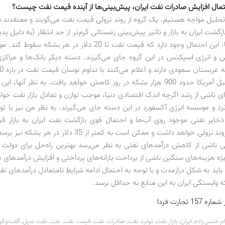
حتمال افزایش صادرات نفت ایران، پیش‌بینی‌ها از آینده قیمت نفت چیست؟
 تحلیل مواجه هستیم. یک گروه از روند نزولی قیمت نفت می‌گویند و معتقدند ب
گشت ایران به بازار و تاثیر پیش‌بینی زمستانی گرم‌تر از حد انتظار (به دلیل پدیده
کاهش تقاضا، این احتمال وجود دارد که قیمت نفت تا 20 دلار در هر ب
و انرژی اسپکتس در این گروه جای می‌گیرند. دسته دیگر بانک‌ها و مراکز
تولید نفت شیل آمریکا حدود 900 هزار بشکه در روز کاهش خواهد یافت. به نظر آنها، 
ی ناشی از رشد اگرچه اندک اقتصادی دنیا، موجب توازن و تعادل بازار نفت خوا
رترد و موسسه انرژی آکسفورد در این دسته جای می‌گیرند. به نظر من نیز با تو
ذخایر نفتی موجود روی آب‌ها و احتمال قوی بازگشت نفت ایران به بازار 
ماه‌های آتی روند نزولی خواهد داشت و ممکن است به کمتر از 35 دلار 
 ناشی از کاهش درآمدهای نفتی به نظر می‌رسد بهترین راه‌حل برای دولت
یژه هزینه‌های سنگین ناشی از پرداخت یارانه‌های پرداختی و افزایش درآمدهای م
باید به شکل درازمدت و با توجه به احتمال ادامه شرایط نامتعادل درآمدهای نفت
 وابستگی ایران به این منابع به حداقل برسد.
1 تجارت فردا
ام حسن‌زاده
,
ایران
,
بازار نفت
,
تولید نفت
,
صادرات نفت
,
قیمت نفت
,
نفت
,
نفت شیل
,
گفت‌وگو