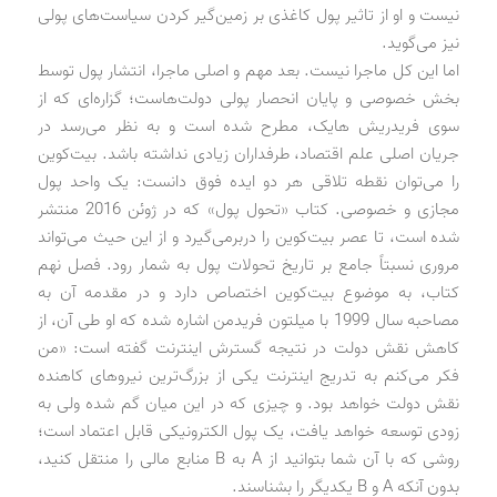
نیست و او از تاثیر پول کاغذی بر زمین‌گیر کردن سیاست‌های پولی
نیز می‌گوید.
اما این کل ماجرا نیست. بعد مهم و اصلی ماجرا، انتشار پول توسط
بخش خصوصی و پایان انحصار پولی دولت‌هاست؛ گزاره‌ای که از
سوی فریدریش هایک، مطرح شده است و به نظر می‌رسد در
جریان اصلی علم اقتصاد، طرفداران زیادی نداشته باشد. بیت‌کوین
را می‌توان نقطه تلاقی هر دو ایده فوق دانست: یک واحد پول
مجازی و خصوصی. کتاب «تحول پول» که در ژوئن 2016 منتشر
شده است، تا عصر بیت‌کوین را دربرمی‌گیرد و از این حیث می‌تواند
مروری نسبتاً جامع بر تاریخ تحولات پول به شمار رود. فصل نهم
کتاب، به موضوع بیت‌کوین اختصاص دارد و در مقدمه آن به
مصاحبه سال 1999 با میلتون فریدمن اشاره شده که او طی آن، از
کاهش نقش دولت در نتیجه گسترش اینترنت گفته است: «من
فکر می‌کنم به تدریج اینترنت یکی از بزرگ‌ترین نیروهای کاهنده
نقش دولت خواهد بود. و چیزی که در این میان گم شده ولی به
زودی توسعه خواهد یافت، یک پول الکترونیکی قابل اعتماد است؛
روشی که با آن شما بتوانید از A به B منابع مالی را منتقل کنید،
بدون آنکه A و B یکدیگر را بشناسند.