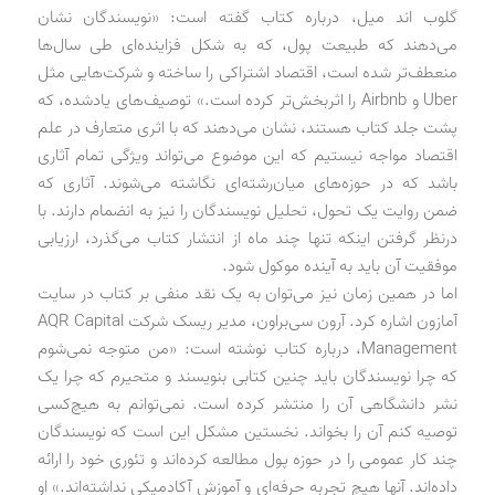
گلوب اند میل، درباره کتاب گفته است: «نویسندگان نشان
می‌دهند که طبیعت پول، که به شکل فزاینده‌ای طی سال‌ها
منعطف‌تر شده است، اقتصاد اشتراکی را ساخته و شرکت‌هایی مثل
Uber و Airbnb را اثربخش‌تر کرده است.» توصیف‌های یادشده، که
پشت جلد کتاب هستند، نشان می‌دهند که با اثری متعارف در علم
اقتصاد مواجه نیستیم که این موضوع می‌تواند ویژگی تمام آثاری
باشد که در حوزه‌های میان‌رشته‌ای نگاشته می‌شوند. آثاری که
ضمن روایت یک تحول، تحلیل نویسندگان را نیز به انضمام دارند. با
درنظر گرفتن اینکه تنها چند ماه از انتشار کتاب می‌گذرد، ارزیابی
موفقیت آن باید به آینده موکول شود.
اما در همین زمان نیز می‌توان به یک نقد منفی بر کتاب در سایت
آمازون اشاره کرد. آرون سی‌براون، مدیر ریسک شرکت AQR Capital
Management، درباره کتاب نوشته است: «من متوجه نمی‌شوم
که چرا نویسندگان باید چنین کتابی بنویسند و متحیرم که چرا یک
نشر دانشگاهی آن را منتشر کرده است. نمی‌توانم به هیچ‌کسی
توصیه کنم آن را بخواند. نخستین مشکل این است که نویسندگان
چند کار عمومی را در حوزه پول مطالعه کرده‌اند و تئوری خود را ارائه
داده‌اند. آنها هیچ تجربه حرفه‌ای و آموزش آکادمیکی نداشته‌اند.» او