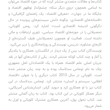
کتاب‌ها و مقالات متعددی منتشر کرده که در حوزه اقتصاد می‌توان
به اسامی همچون «روی دیگر سکه: چشم‌انداز نوظهور اقتصاد و
جایگاه ما در جهان»، «معرفی اقتصاد: یک راهنمای گرافیکی» و
«افسانه‌های اقتصادی: چگونه دانش سیستم‌های پیچیده در حال
دگرگونی اندیشه اقتصادی است» اشاره کرد. رومن کلوپاتی،
تحصیلاتی را در حوزه‌های اقتصاد سیاسی، تئوری ارتباطات و مالی
داشته است. فعالیت او همچون تحصیلاتش طیف گسترده‌ای از
کارهای مشاوره، تدریس، نویسندگی و روزنامه‌نگاری را دربر می‌گیرد.
نویسندگان کتاب پس از یک دیدار در انگلستان، همکاری با یکدیگر
را آغاز و چند کتاب کوتاه منتشر کردند. یکی از کتاب‌های آنها در نقد
جریان اصلی علم اقتصاد همراه با یک اقتصاددان اهل جمهوری
چک به نام توماس سدلاسک بوده و به چند زبان منتشر شده
است. کلوپاتی در سال 2013 کتاب دیگری را با عنوان «اقتصاد
انقلابی: سیستم و انسان» منتشر کرد. توماس سدلاسک در این
کتاب نیز با او همکاری کرد و دیوید گرابر، انسان‌شناس آمریکایی،
دیگر همکار کلوپاتی در این کتاب بود. کتاب به زبان آلمانی منتشر
شد. کتاب تحول پول، آخرین همکاری مشترک کلوپاتی و اورل به
شمار می‌رود.