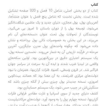
کتاب
کتاب از دو بخش اصلی، شامل 10 فصل و 320 صفحه تشکیل
شده است. بخش نخست که شامل پنج فصل با عنوان منشأها،
آهن‌ربای پول، پول مجازی، دنیای جدید و یک ماشین شگفت‌انگیز
می‌شود، توسعه پول را از دوران باستان تا امروز پی می‌گیرد.
نویسندگان از تحولات پول تحت عنوان «نسخه»های آن نام
می‌برند. در این بخش به خصوصیات ذاتی پول پرداخته و نشان
داده می‌شود که چگونه واحدهای پول مدرن جایگزین، آخرین
مرحله در فرآیند تاریخی آن به شمار می‌روند. نخستین نسخه پول،
یک سیستم اعتباری دقیق در بین‌النهرین بود. اولین سکه‌های
واقعی در لیدیا ضرب شدند و ایده آن به سرعت در سراسر جهان
فراگیر شد. در قرون وسطی، کمبود فلزات گران‌بها، همزمان با نبود
دولت‌های مرکزی قدرتمند، به آن معنا بود که همانند بیت‌کوین
امروزی، نسخه جدیدتر پول چیزی بیش از آنکه چیزی باشد که
سنگینی‌اش در جیب حس شود، یک سیستم حسابداری بود.
کشف دنیای جدید از سوی اسپانیا و غارت مقادیر فراوانی فلزات
گران‌بها، نسخه چهارم پول را به وجود آورد. دولت‌های مرکانتیلیست
تلاش کردند حداکثر مقدار ممکن از گنج‌ها را به دست آورند و ارزش