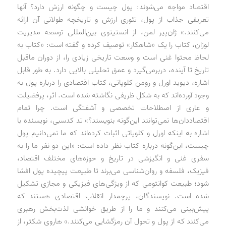
اقتصاد مواجه می‌شوند: پول چیست و چگونه ارزش دارد؟ آنها
تعریفی جذاب از پول، تئوری ارزش و تاریخچه طولانی آن ارائه
می‌کنند.» ژان‌پیر لمن، از انستیتوی بین‌المللی توسعه مدیریت
لوزان، کتاب را یک «شاهکار» توصیف کرده و گفته است: «کتاب به
لحاظ محتوا غنی است و وسعت تاریخی زیادی را، از دوران ماقبل
تاریخ تا آینده، دربرمی‌گیرد و عمق تحلیلی بالایی دارد. به طور قابل
اشاره، دیوید اورل و رومن کلوپاتی، کتاب اقتصادی را درباره پول به
وجود آورده‌اند که به شکل ظریفی نگاشته شده است. اثر، پرفضیلت
و عاری از اصطلاحات تخصصی و آشفتگی است. چرا تمام
اقتصاددان‌ها نمی‌توانند این‌گونه بنویسند؟» تد کدسبی، نویسنده با
اشاره به اینکه اورل و کلوپاتی اثبات کرده‌اند که ما نمی‌دانیم پول
چیست، این‌گونه درباره کتاب نظر داده است: «این دو نفر ما را به
سفری غنی و انگیزشی در تاریخ و حوزه‌های مختلف اقتصاد،
فیزیک، فلسفه و روان‌شناسی می‌برند تا طبیعت پیچیده پول افشا
شود؛ طبیعت کوانتومی که از ویژگی‌های فیزیکی و مجازی تشکیل
شده است. نویسندگان، پرچمدار انقلاب اقتصادی هستند که
پیش‌بینی می‌کنند و ما را از طریق خوانشی لذت‌بخش رهبری
می‌کنند که از پول و تحول آن رمزگشایی می‌کنند.» هاروی شکتر، از