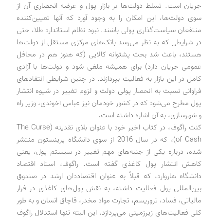
جریان است. تسلط دولت‌ها بر بازار پول و عرضه انحصاری آن از
سوی دولت‌ها، این امکان را به وجود آورد که آنها تعیین‌کننده
منتفعان سیاست‌گذاری پولی باشند. نبود نظام استاندارد طلا، حتی
در شرایطی که به نظر می‌رسد بانک‌های مرکزی مستقل از دولت‌ها
هستند، باعث شد بحث پشتوانه کالایی (که هنوز هم در محافل
عمومی جریان دارد) برای همیشه ملغی شود و دولت‌ها با آزادی
کامل در این بازار به فعالیت بپردازند. در چنین شرایطی انتقادهای
فراوانی نسبت به انحصار پولی دولت و لزوم تغییر در شیوه انتشار
پول مطرح می‌شود که در کشور خودمان نیز عباس آخوندی، وزیر راه
و شهرسازی، به آن اشاره داشته است.
کنث راگوف، در کتاب اخیر خود با عنوان بلای نقدینه (The Curse
of Cash)، که در سال 2016 از سوی دانشگاه پرینستون منتشر
شده، درباره یکی از جنبه‌های مهم تغییر در سیستم پول، یعنی
کاهش انتشار پول کاغذی گفته است. راگوف، استاد اقتصاد
دانشگاه هاروارد، که قبلاً به عنوان اقتصاددان ارشد در صندوق
بین‌المللی پول فعالیت داشته، به نقش پول‌های کاغذی در فرار
مالیاتی، فساد، تروریسم، تجارت مواد مخدر، قاچاق انسان و به طور
کلی فعالیت‌های زیرزمینی می‌پردازد. این البته تنها استدلال راگوف