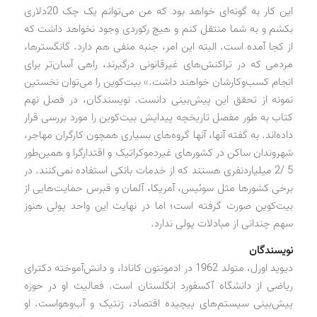
این کار به گونه‌ای خواهد بود که من می‌توانم یک چک 20دلاری
بکشم و به شما منتقل کنم و هیچ رکوردی وجود نخواهد داشت که
از کجا آمده است. البته این امر، جنبه منفی هم دارد. گانگسترها،
مردمی که در تراکنش‌های غیرقانونی درگیرند، راهی آسان‌تر برای
انجام کسب‌وکارشان خواهند داشت.» بیت‌کوین را می‌توان نخستین
نمونه از تحقق این پیش‌بینی دانست. نویسندگان، در فصل نهم
کتاب به طور مفصل تاریخچه پیدایش بیت‌کوین را مورد بررسی قرار
داده‌اند. به گفته آنها، آنها گروه‌های بسیاری همچون کارگران مهاجر،
شهروندان ساکن در کشورهای غیردموکراتیک و اقتدارگرا و همین‌طور
5 /2 میلیاردنفری هستند که از خدمات بانکی استفاده نمی‌کنند. در
برخی کشورها مثل سوئیس، آمریکا، آلمان و قبرس حمایت‌هایی از
بیت‌کوین صورت گرفته است؛ اما در نهایت این واحد پولی هنوز
سهم چندانی از مبادلات پولی ندارد.
نویسندگان
دیوید اورل، متولد 1962 در ادمونتون کانادا، و دانش‌آموخته دکترای
ریاضی از دانشگاه آکسفورد انگلستان است. فعالیت او در حوزه
پیش‌بینی سیستم‌های پیچیده اقتصاد، ژنتیک و آب‌وهواست. او