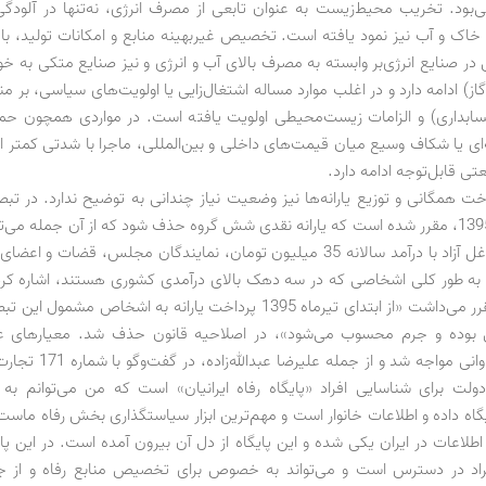
ی‌بود. تخریب محیط‌زیست به عنوان تابعی از مصرف انرژی، نه‌تنها در آلودگی
خاک و آب نیز نمود یافته است. تخصیص غیربهینه منابع و امکانات تولید، با بر
ر صنایع انرژی‌بر وابسته به مصرف بالای آب و انرژی و نیز صنایع متکی به خور
ز) ادامه دارد و در اغلب موارد مساله اشتغال‌زایی یا اولویت‌های سیاسی، بر 
ابداری) و الزامات زیست‌محیطی اولویت یافته است. در مواردی همچون حم
ه‌ای یا شکاف وسیع میان قیمت‌های داخلی و بین‌المللی، ماجرا با شدتی کمتر 
تی قابل‌توجه ادامه دارد.
بودجه سال 1395، مقرر شده است که یارانه نقدی شش گروه حذف شود که از آن جمله می‌ت
صاحبان مشاغل آزاد با درآمد سالانه 35 میلیون تومان، نمایندگان مجلس، قضات 
و به طور کلی اشخاصی که در سه دهک بالای درآمدی کشوری هستند، اشاره کرد
تبصره، که مقرر می‌داشت «از ابتدای تیرماه 1395 پرداخت یارانه به اشخاص مش
 بوده و جرم محسوب می‌شود»، در اصلاحیه قانون حذف شد. معیارهای عنو
انتقادهای فراوانی مواجه شد و از 
 دولت برای شناسایی افراد «پایگاه رفاه ایرانیان» است که من می‌توانم به
 اطلاعات در ایران یکی شده و این پایگاه از دل آن بیرون آمده است. در این پا
افراد در دسترس است و می‌تواند به خصوص برای تخصیص منابع رفاه و از 