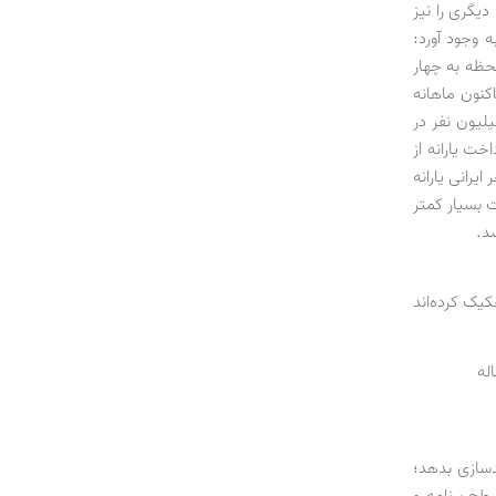
دیگری را نیز
 وجود آورد:
 لحظه به چهار
اکنون ماهانه
ر نفر حذف می‌شد اما الان ظرفیت حذف افزایش یافته و به زودی به 5 /2 میلیون نفر در
ت یارانه از
 هفتادودومین نوبت، بیش از 74 میلیون نفر ایرانی یارانه
اد از لیست بسیار کمتر
د.
یک کرده‌اند
دسازی بدهد؛