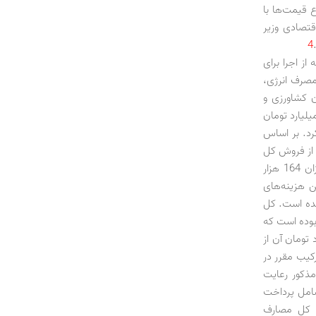
 قیمت‌ها با
قتصادی وزیر
4
 50 درصد از وجوه حاصله از اجرا برای
ینه‌سازی مصرف انرژی،
ن کشاورزی و
افت. باوجود این، 90 درصد از منابع یعنی حدود 42 هزار میلیارد تومان
 کرد. بر اساس
ر میلیارد تومان از فروش کل
حامل‌های انرژی، برق، آب و گاز پس از اجرای هدفمندی به دست آمده است. از این میزان 164 هزار
 تومان برای تامین هزینه‌های
شده است. کل
د 248 هزار میلیارد تومان بوده است که
ی، آب، برق و گاز و حدود 84 هزار میلیارد تومان آن از
کیب مقرر در
مذکور رعایت
شامل پرداخت
ا پنج‌ماهه نخست 1395، حدود 88 درصد از کل مصارف