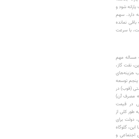
ارانه شود و
ه دارد. سهم
باقی نمانده
ست، با سرعت
ه تصویب رسید تا در 16 ماده، تکلیف مساله مهم
ن، نفت گاز،
ب هزینه‌های
ه پنجم توسعه
قیمت تحویل روی کشتی (فوب) در
نه مصرف آن)
ش در قیمت
 طور کلی از
، دولت برای
 این، گلوگاه
 اجتماعی و