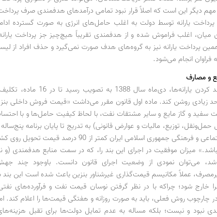
مهم دیگر این است که اصلاً قرار نبود تمامی درآمدهای هدفمندی صرف پرداخت ی
پرداخت یارانه توسط دولت به اغلب حامل‌های انرژی به صورت گسترده ادام
میان، اغلب فراموش شده و از هدفمندی تقریباً هیچ‌چیز جز پرداخت یارانه 
ن پرداخت یارانه نیز به گروه‌های هدف صورت نمی‌گیرد و حذف افراد از لی
 فراوان انجام می‌شود.
ع و مصارف
قانون هدفمند کردن یارانه‌ها، دی‌ماه سال 1388 ب
 تا حد زیادی روشن کند. ماده اول قانون مقرر می‌داشت «قیمت فروش داخلی بنزی
ت سفید و گاز مایع و سایر مشتقات نفت، با لحاظ کیفیت حامل‌ها و با احتسا
مل‌ونقل، توزیع، مالیات و عوارض قانونی) به تدریج تا پایان برنامه پنج‌سال
اقتصادی، اجتماعی و فرهنگی جمهوری اسلامی ایران کمتر از 90 درصد 
اشد.» میزان موفقیت در اجرای این بند را، که در سمت منابع هدفمندی (و 
د، می‌توان نمودی از وضعیت اجرای قانون دانست. باوجود چند جه
صرف، عملاً مکانیسم قیمت‌گذاری غیرشناور بنزین باعث شده است این بند به
را خارج شود؛ چراکه با در نظر گرفتن نوسان قیمت نفت و فرآورده‌های نفتی
 چارچوب روش فعلی، باید به صورت روزانه و هفتگی قیمت‌ها را اعلام کند. اما
ی نبود و نیست؛ بلکه مساله به عدم تمایل دولت‌ها برای تقبل هزینه‌های