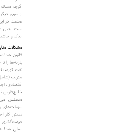
اگرچه مساله 
از سوی دیگر 
صنعت در این 
است. حتی همی
اندک و حاشیه
مشکلات مناب
یارانه‌ها را
نفت کوره، نف
مترتب (شامل ح
خلیج‌فارس نب
منعکس می‌ش
سوخت‌های پرم
دستور کار اج
قیمت‌گذاری در
اصلی هدفمند