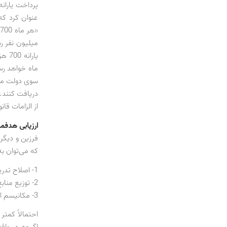
پرداخت یارانه
عنوان کرد که
«
میلیون نفر رس
ماه خواهد رس
از الزامات ق
ارزیابی هدفم
فرزین و دیگر
که می‌توان به
1- اصلاح تدریجی قیمت حامل‌های انرژی، آب و کالاهای اساسی یارانه‌ای تا پایان برنامه پنج‌ساله
2- توزیع منابع حاصله میان خانوارها، بنگاه‌ها و دولت
3- مکانیسم اجرایی و سازوکار مالی قانون.
احتمالاً کمت