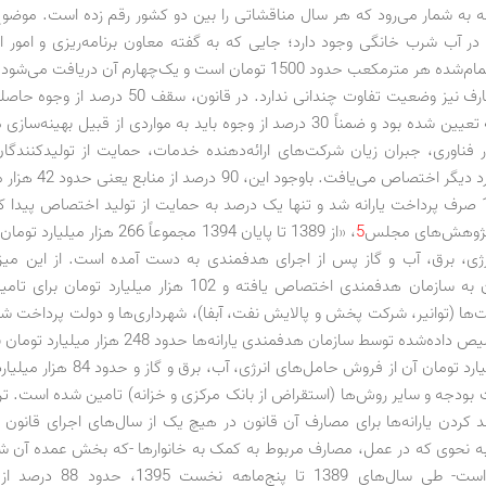
بقه به شمار می‌رود که هر سال مناقشاتی را بین دو کشور رقم زده است. موضوع
ر آب شرب خانگی وجود دارد؛ جایی که به گفته معاون برنامه‌ریزی و امور ا
رمکعب حدود 1500 تومان است و یک‌چهارم آن دریافت می‌شود.
در سمت مصارف نیز وضعیت تفاوت چندانی ندارد. در قانون، سقف
پرداخت یارانه تعیین شده بود و ضمناً 30 درصد از وجوه باید به مواردی از قبیل به
 فناوری، جبران زیان شرکت‌های ارائه‌دهنده خدمات، حمایت از تولیدکنندگا
صنعتی و موارد دیگر اختصاص می‌ی
در سال 1393 صرف پرداخت یارانه شد و تنها یک درصد به حمایت از تولید اختصاص پیدا
پژوهش‌های مجلس
5
، «از 1389 تا پایان 1394 مجموعاً 266 هزا
میلیارد تومان به سازمان هدفمندی اختصاص یافته و 102 هزار میلیارد
ت‌ها (توانیر، شرکت پخش و پالایش نفت، آبفا)، شهرداری‌ها و دولت پرداخت 
اعتبارات تخصیص داده‌شده توسط سازمان هدفمندی یارانه‌ها حدو
164 هزار میلیارد تومان آن از فروش حامل‌های انرژ
ت بودجه و سایر روش‌ها (استقراض از بانک مرکزی و خزانه) تامین شده است. تر
 کردن یارانه‌ها برای مصارف آن قانون در هیچ یک از سال‌های اجرای قانون 
 نحوی که در عمل، مصارف مربوط به کمک به خانوارها -‌که بخش عمده آن 
یارانه نقدی است‌- طی سال‌های 1389 ت