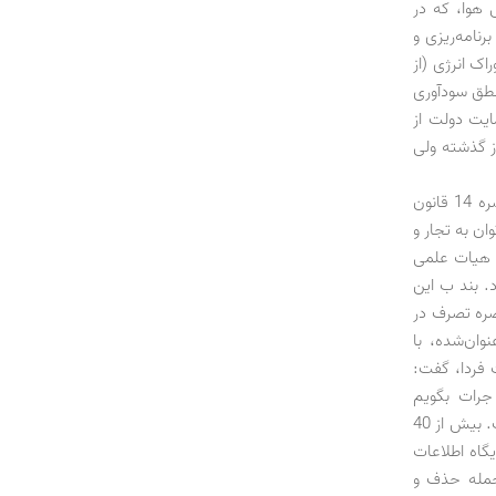
 هوا، که در
نامه‌ریزی و
اک انرژی (از
منطق سودآوری
ایت دولت از
از گذشته ولی
در زمینه پرداخت همگانی و توزیع یارانه‌ها نیز وضعیت نیاز چندانی به توضیح ندارد. در تبصره 14 قانون
وان به تجار و
و اعضای هیات علمی
. بند ب این
مول این تبصره تصرف در
ان‌شده، با
جمله علیرضا عبدالله‌زاده، در گفت‌وگو با شماره 171 تجارت فردا، گفت:
 جرات بگویم
جامع‌ترین پایگاه داده و اطلاعات خانوار است و مهم‌ترین ابزار سیاستگذاری بخش رفاه ماست. بیش از 40
یگاه اطلاعات
جمله حذف و