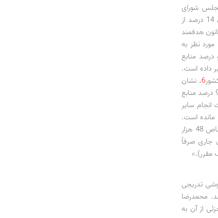
مجلس شورای
اسلامی طی سال‌های 1389 لغایت پنج‌ماهه نخست 1395، به طور متوسط سهمی معادل 14 درصد از
ازی یارانه‌ها را در قوانین بودجه سنواتی برای کمک به تولید (موضوع ماده 8 قانون هدفمند
مورد نظر به
درصد منابع
 برنامه پنجم مبنی بر اختصاص 10 درصد) خبر داده است.
6
، نشان
می‌دهد روند عدم تخصیص صحیح منابع هدفمندی در سال جاری تداوم یافته و «بیش از 95 درصد منابع
 انجام سایر
 مانده است.
به‌رغم مفاد ماده 7 آیین‌نامه تبصره 14 قانون بودجه سال 1395 کل کشور، مبنی بر اختصاص 48 هزار
 جاری صرفاً
وشی تدریجی
شد. محمدرضا
زئی از آن به