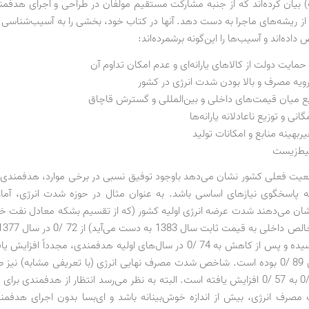
 بیان کرده‌اند که از جنبه مشارکت مستقیم مولفان در طراحی و اجرای هدفمند
ز ریشه‌های ماجرا به دست دهد. آنها در کتاب خود، بخشی را به آسیب‌شناسی نظ
اده‌اند و آسیب‌ها را این‌گونه برشمرده‌اند:
ایت دولت از کالاهای یارانه‌ای و عدم امکان تداوم آن
رویه مصرف و بالا بودن شدت انرژی در کشور
میان قیمت‌های داخلی و بین‌المللی و گسترش قاچاق
ی و توزیع ناعادلانه یارانه‌ها
هینه منابع و امکانات تولید
یط‌زیست
یت فعلی کشور نشان می‌دهد باوجود توفیق نسبی در برخی موارد، هدفمندی د
ته پاسخگوی نیازهای اساسی باشد. به عنوان مثال در حوزه شدت انرژی، آماره
شان می‌دهند شدت عرضه انرژی اولیه کشور (که از تقسیم بشکه معادل نفت خا
سال 1388 رسیده و پس از کاهش به 74 /0 در سال‌های اولیه هدفمندی، مجدداً اف
1393 مساوی 89 /0 بوده است. شاخص شدت مصرف نهایی انرژی (با تعریفی مشابه) نیز 
مشابه از 47 /0 به 57 /0 افزایش یافته است. البته به نظر می‌رسد انتظار از هدفمندی بر
مصرف انرژی، بیش از اندازه خوش‌بینانه باشد و ای‌بسا بدون اجرای هدفم