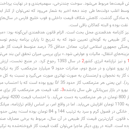
 قیمت‌ها مربوط می‌شود. سوخت چندنرخی، سهمیه‌بندی و در نهایت پرداخت ی
وسط اغلب دولت‌ها طی چند دهه اخیر به شمار می‌رود که نمی‌توان از کنار اب
به سادگی گذشت. کاهش شکاف قیمت داخلی و فوب خلیج فارس در سال‌های 
نفت بوده و البته کماکان باقی است.
 نیز کارنامه هدفمندی محل بحث است. الزام قانون هدفمندی این‌گونه بود: «م
از طبیعی به گونه‌ای تعیین شود که به تدریج تا پایان برنامه پنجم توس
اجتماعی و فرهنگی جمهوری اسلامی ایران، معادل حداقل 75 درصد مت
ینه‌های انتقال، مالیات و عوارض شود.» برای بررسی میزان تحقق این بند می‌تو
و نیز ترازنامه انرژی کشور
2
در سال 1393 رجوع کرد. در منبع نخست، ار
185 /3 میلیارد یورو عنوان و در منبع دوم، صادرات حدود 9 میلیارد متر
گاز به نخجوان و ارمنستان به صورت تهاتری صورت می‌گیرد و نسبت به کل 
بسیار کمی دارد). این یعنی هر مترمکعب گاز حدود 35 /0 یورو بوده است 
3
، کف قیمت هر مترمکعب گاز برای 
داخلی بیش از 800 تومان در هر م
آزاد، این رقم به 1100 تومان افزایش می‌یابد. اما در واقع امر، بر اساس ارقام ترازنامه، 
مترمکعب گاز خانگی در فصول گرم و سرد به ترتیب 144 و 84 تومان بو
قانون. گران‌ترین قیمت گاز طبیعی در آن سال، مربوط به برخی مصارف صنع
 بوده است. البته در روی دیگر ماجرا می‌توان گفت قیمت گاز فروخته‌شده به ترکیه