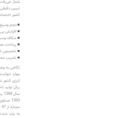
شمار می‌رفت)
تبیین دقیقی ا
کشور اختصاص د
■حجم وسیع حم
■ افزایش بی‌
■ شکاف وسیع 
■ پرداخت همگان
■ تخصیص غیرب
■ تخریب مح
نگاهی به وضع
موارد نتوانس
انرژی کشور ن
به رشد شدت 