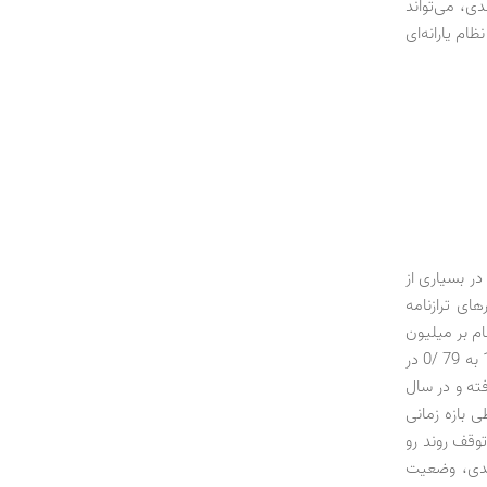
ی، می‌تواند
ام یارانه‌ای
ر بسیاری از
ای ترازنامه
م بر میلیون
ریال تولید ناخالص داخلی به قیمت ثابت سال 1383 به دست می‌آید) از 72 /0 در سال 1377 به 79 /0 در
زایش یافته و در سال
طی بازه زمانی
ای توقف روند رو
ندی، وضعیت