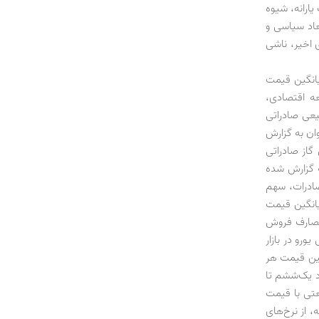
ارانه، شیوه
عاد سیاسی و
اخیر، ناشی
یانگین قیمت
عه اقتصادی،
وسط قیمت گاز طبیعی صادراتی
ان به گزارش
زش گاز صادراتی
مکعب گاز به ترکیه گزارش شده
صادرات، سهم
که با احتساب میانگین قیمت
مصارف فروش
ترمکعب به دست می‌آید. با احتساب قیمت 4200 تومانی یورو در بازار
میانگین قیمت هر
ده است؛ یعنی حدود یک‌ششم تا
تی با قیمت
، از نرخ‌های