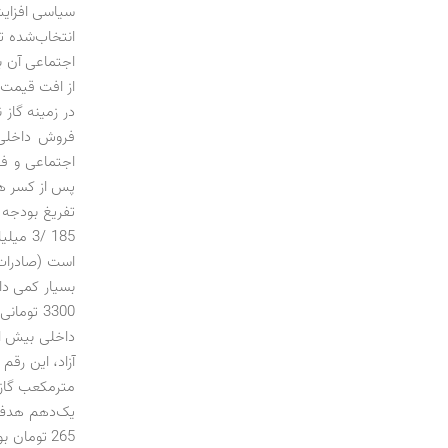
سیاسی افزایش
انتخاب‌شده ت
اجتماعی آن 
از افت قیمت 
در زمینه گاز
فروش داخلی گ
پس از کسر هز
تفریغ بودجه
1
است (صادرات 
3300 تومانی یورو در بازار بین‌بانکی طی سال یادشده
یک‌دهم هدف 
265 تومان