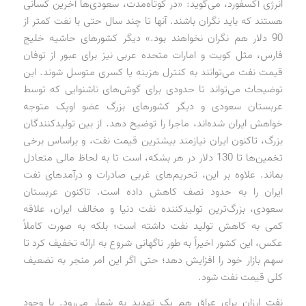
انرژی آکسفورد، می‌گوید: «در کوتاه‌مدت، سعودی‌ها آخرین کسانی
هستند که باید نگران باشند. آنها تا چند سال حتی با نفت کمتر از
90 دلار هم نگران نخواهند بود.» دیگر کشورهای حاشیه خلیج
فارس، مثل کویت و امارات متحده عربی نیز برای عبور از توفان
قیمت نفت می‌توانند به کنترل هزینه یا کسری متوسل شوند. این
توضیحات می‌تواند تا حدودی برای گوش‌های ناشنوایی که توسط
عربستان سعودی و دیگر کشورهای بزرگ عضو اوپک متوجه
خواهش ایران شده‌اند، ماجرا را توضیح دهد. از بین تولیدکنندگان
بزرگ، تاکنون ایران نیازمند بیشترین قیمت نفت، و براساس برخی
تخمین‌ها تا 130 دلار در هر بشکه، است تا به لحاظ مالی متعادل
بماند. علاوه بر این، تحریم‌های غربی صادرات و درآمدهای نفت
ایران را به حدود نصف کاهش داده است. تاکنون عربستان
سعودی، بزرگ‌ترین تولیدکننده نفت دنیا و مخالف ایران، علاقه
کمی به کاهش تولید نفت داشته است؛ بلکه به صورت کاملاً
عکس، این کشور اخیراً به طور ناگهانی شروع به ارائه تخفیف کرد تا
سهم بازار خود را افزایش دهد؛ حتی اگر این امر منجر به تضعیف
کلی قیمت نفت شود.
نفت ارزان برای عراق هم یک تهدید به شمار می‌رود. با وجود