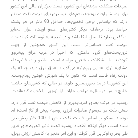
تعهدات هنگفت هزینه‌ای این کشور، دست‌اندرکاران مالی این کشور
برای پوشش ارقام بودجه، رقم‌های بیشتری برای قیمت نفت مدنظر
دارند که براساس برخی تخمین‌ها، حداقل 93 دلار در هر بشکه
خواهد بود. برخلاف دیگر کشورهای عضو اوپک، عراق ذخایر
هنگفتی ندارد تا محل اتکا باشد و در نتیجه به نوسانات کوتاه‌مدت
قیمت نفت حساس‌تر است. این کشور همچنین از جهت
تروریست‌های گروه داعش، که اخیراً در غرب عراق پیشروی
کرده‌اند، با مشکلات بیشتری مواجه است. ماتیو رید، قائم‌مقام
مشاوره انرژی «فارن ریپورتز» می‌گوید: «عراق فرق دارد، چراکه یک
دولت رفاه فاسد است که اکنون با یک شورش خونین روبه‌روست.
این کشورها درآمد بخورونمیری دارند، در حالی که کشورهای حاشیه
خلیج فارس در سال‌های اخیر مازاد قابل‌توجهی را ذخیره کرده‌اند.»
روسیه در مرتبه بعدی ضربه‌پذیری از کاهش قیمت نفت قرار دارد.
نقش نفت در مجموع صادرات انرژی روسیه بیش از گاز است؛ اما
بودجه مسکو بر اساس قیمت نفت بیش از 100 دلار پیش‌بینی
شده است. دیگر اینکه اقتصاد روسیه تحت تاثیر تحریم‌های غربی
طی بحران اوکراین قرار گرفته و این امر منجر به کاهش ارزش روبل،