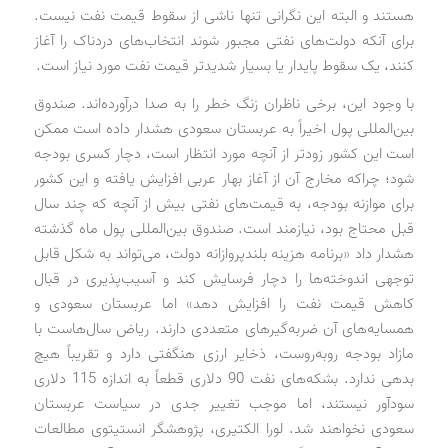
هستند و البته این نگرانی تنها ناشی از سقوط قیمت نفت نیست.
برای آنکه دولت‌های نفتی مجبور شوند انتخاب‌های دردناک را آغاز
کنند، یک سقوط پایدار یا بسیار شدیدتر قیمت نفت مورد نیاز است.
با وجود این، برخی ناظران زنگ خطر را به صدا درآورده‌اند. صندوق
بین‌المللی پول اخیراً به عربستان سعودی هشدار داده است ممکن
است این کشور زودتر از آنچه مورد انتظار است، دچار کسری بودجه
شود؛ چراکه مخارج آن از آغاز بهار عربی افزایش یافته و این کشور
برای موازنه بودجه، به قیمت‌های نفتی بیش از آنچه که چند سال
قبل محتاج بود، نیازمند است. صندوق بین‌المللی پول ماه گذشته
هشدار داد «برنامه هزینه بلندپروازانه دولت، می‌تواند به شکل قابل
‌توجهی اندوخته‌ها را دچار فرسایش کند و آسیب‌پذیری در قبال
کاهش قیمت نفت را افزایش دهد» اما عربستان سعودی و
همسایه‌های آن ضربه‌گیرهای متعددی دارند. ریاض سال‌هاست با
مازاد بودجه روبه‌روست، ذخایر ارزی هنگفتی دارد و تقریباً هیچ
بدهی ندارد. بشکه‌های نفت 90 دلاری قطعاً به اندازه 115 دلاری
سودآور نیستند، اما موجب تغییر جدی در سیاست عربستان
سعودی نخواهند شد. لورا الکتیری، پژوهشگر انستیتوی مطالعات