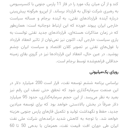
کند و از آن میان یک مورد را در فاز 11 پارس جنوبی با کنسرسیومی
به رهبری شرکت توتال به قرارداد برساند. از این‌رو هرگونه پیش‌بینی
درباره آینده قراردادهای نفتی، به آینده برجام و مساله سیاست
خارجی ایران پیوند خورده که این ارتباط دوجانبه است: همان‌طور
که در زمان مذاکرات هسته‌ای، قراردادهای جدید نفتی توانست به
یاری سیاست خارجی آید، اکنون نیز نمی‌توان از تاثیر انعقاد قرارداد
با غول‌های نفتی بر تصویر کلان اقتصاد و سیاست ایران چشم
پوشید. در عین حال، انعقاد این قراردادها نیز در گروی بقای زمینه
حداقلی فراهم‌شده توسط برجام است.
رویای یک‌میلیونی
براساس برنامه ششم توسعه نفت، قرار است 200 میلیارد دلار در
این صنعت سرمایه‌گذاری شود که تحقق حتی نصف این رقم نیز
بعید به نظر می‌رسد. از این حجم سرمایه‌گذاری، حدود 95 میلیارد
دلار صرفاً در بخش بالادستی خواهد بود که برای توسعه میادین
جدید، حفظ و نگهداشت تولید و تکمیل فازهای پارس جنوبی هزینه
خواهد شد. با توجه به کاهش شدید درآمدهای شرکت ملی نفت
ایران طی دوران افت قیمت نفت، همزمان با بدهی 50 تا 60