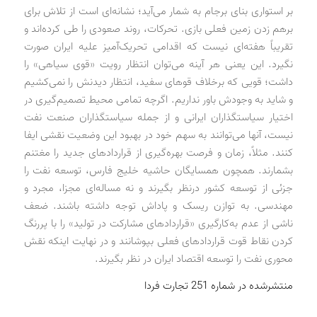
بر استواری بنای برجام به شمار می‌آید؛ نشانه‌ای است از تلاش برای
برهم زدن زمین فعلی بازی. تحرکات، روند صعودی را طی کرده‌اند و
تقریباً هفته‌ای نیست که اقدامی تحریک‌آمیز علیه ایران صورت
نگیرد. این یعنی هر آینه می‌توان انتظار رویت «قوی سیاهی» را
داشت؛ قویی که برخلاف قو‌های سفید، انتظار دیدنش را نمی‌کشیم
و شاید به وجودش باور نداریم. اگرچه تمامی محیط تصمیم‌گیری در
اختیار سیاستگذاران ایرانی و از جمله سیاستگذاران صنعت نفت
نیست، آنها می‌توانند به سهم خود در بهبود این وضعیت نقشی ایفا
کنند. مثلاً، زمان و فرصت بهره‌گیری از قراردادهای جدید را مغتنم
بشمارند. همچون همسایگان حاشیه خلیج فارس، توسعه نفت را
جزئی از توسعه کشور درنظر بگیرند و نه مساله‌ای مجزا، مجرد و
مهندسی. به توازن ریسک و پاداش توجه داشته باشند. ضعف
ناشی از عدم به‌کارگیری «قراردادهای مشارکت در تولید» را با پررنگ
کردن نقاط قوت قراردادهای فعلی بپوشانند و در نهایت اینکه نقش
محوری نفت را توسعه اقتصاد ایران در نظر بگیرند.
منتشرشده در شماره 251 تجارت فردا