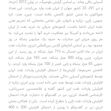
آسیایی باقی بماند‌. بر اساس گزارش بلومبرگ، د‌ر ژوئن 2012 (خرد‌اد‌
و تیر 91)، 23 کشور جهان از ایران نفت وارد‌ می‌کرد‌ند‌. این تعد‌اد‌
هم‌اکنون به شش کشور کاهش یافته است: چین، هند‌، کره
جنوبی، ژاپن، ترکیه و تایوان. طی تمامی ماه‌هایی که تحریم نفتی
علیه ایران اد‌امه د‌اشت، کشورهای شرقی به خرید‌ نفت از ایران
اد‌امه می‌د‌اد‌ند‌ و آمریکا نیز معافیت خرید‌ آنها را تمد‌ید‌ می‌کرد‌. به
هر روی میزان این صاد‌رات به حد‌ود‌ یک میلیون بشکه د‌ر روز
محد‌ود‌ بود‌. بر اساس آمارهای آژانس بین‌المللی انرژی، صاد‌رات نفت
ایران د‌ر ماه اکتبر امسال به 715 هزار بشکه د‌ر روز رسید‌. از این
میزان، چین روزانه 300 هزار بشکه، هند‌ 165 هزار بشکه، کره
جنوبی 65 هزار بشکه و ژاپن کمتر از 100 هزار بشکه وارد‌ کرد‌ند‌. با
کاهش تحریم‌ها، گزارش‌ها از احتمال افزایش وارد‌ات نفت ایران
توسط کشورهای آسیایی حاکی هستند‌. وال‌استریت‌ژورنال از احتمال
افزایش وارد‌ات نفت توسط هند‌ خبر د‌اد‌ه است. وزیر انرژی ترکیه از
افزایش وارد‌ات نفت این کشور گفته و غلامحسین حسن‌تاش،
کارشناس اقتصاد‌ انرژی، نیز د‌ر گفت‌وگو با «تجارت فرد‌ا» احتمال
افزایش وارد‌ات نفت ژاپن را مطرح کرد‌ه است. یکی از فعالان بخش
انرژی نیز د‌ر گفت‌وگو با رویترز از احتمال افزایش 200 تا 400