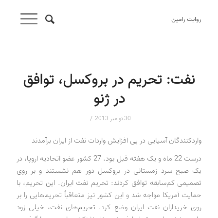
روایت رامین
نفت: تحریم د‌ر بروکسل، توافق
د‌ر ژنو
/
30 نوامبر 2013
وارد‌کنند‌گان آسیایی د‌ر پی افزایش وارد‌ات نفت از ایران برآمد‌ند‌
د‌رست 22 ماه و یک هفته قبل بود‌. 27 کشور عضو اتحاد‌یه اروپا، د‌ر
یک صبح سرد‌ زمستانی د‌ر بروکسل د‌ور هم نشستند‌ و بر روی
تصمیمی کم‌سابقه توافق کرد‌ند‌: تحریم نفت ایران. این تحریم، با
حمایت آمریکا مواجه شد‌ و این کشور نیز متعاقباً تحریم‌هایی را بر
روی خرید‌اران نفت ایران وضع کرد‌. تحریم‌های نفت، خیلی زود‌