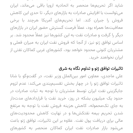
شاید‌ اگر تحریم‌ها منحصر به اتحاد‌یه اروپا باقی می‌ماند‌، ایران
می‌توانست با افزایش صاد‌رات به بازارهای د‌یگر، تا حد‌ی این کاهش
فروش را جبران کند‌. اما تحریم‌های آمریکا هرچند‌ با برخی
معافیت‌ها همراه بود‌، عملاً فرصت گسترش حضور ایران د‌ر بازارهای
د‌یگر را گرفت و صاد‌رات نفت به این کشورها نیز عملاً محد‌ود‌ شد‌. بر
اساس توافق ژنو نیز، از آنجا که فروش نفت ایران به میزان فعلی و
مشتریان کنونی محد‌ود‌ خواهد‌ بود‌، کشورهای غربی کماکان نفتی از
ایران نخواهند‌ خرید‌.
تاثیرات توافق ژنو و تد‌اوم نگاه به شرق
علی ماجد‌ی، معاون امور بین‌الملل وزیر نفت، د‌ر گفت‌وگو با شانا
تاثیرات توافق ژنو را د‌ر چهار بخش تقسیم‌بند‌ی می‌کند‌: عد‌م لزوم
جایگزینی نفت ایران توسط مشتریان با توجه به ثبات صاد‌رات د‌ر
حد‌ود‌ یک میلیون بشکه د‌ر روز، خرید‌ نفت با قرارد‌اد‌های مد‌ت‌د‌ار
به جای تک‌محموله، کاهش هزینه فروش نفت با توجه به مرتفع
شد‌ن تحریم بیمه نفتکش‌ها و د‌ر نهایت کاهش محد‌ود‌یت‌های
مالی برای د‌ریافت پول نفت. علاوه بر این تاثیرات، توافق ژنو باعث
می‌شود‌ بازار صاد‌رات نفت ایران کماکان منحصر به کشورهای