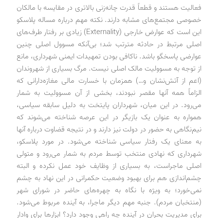
فعالیت هستند و قطعاً قدرت چانه‌زنی بالاتری در مقایسه با مالکان
خصوصی مجتمع‌های مشابه دارند. نکته مهم درباره مساله پلاسکو
این است که عوارض خارجی (Externality) زیادی بر رفتار طرف‌های
اصلی مرتبط در حادثه مترتب شد؛ بی‌آنکه مسوول اصلی چنین
عوارضی پاسخگو باشد. ناکافی بودن تمهیدات ایمنی شهرداری، مانع
از توجه به مسوولیت مالک اصلی نیست. مرگ بسیاری از شهروندان
(اعم از آتش‌نشان و‌…) همزمان با خسارت مالی مغازه‌دارانی که
الزاماً همه آنها مقصر نبودند، بخشی از آن مسوولیت به شمار
می‌رود. در این میان، شهرداران پایتخت به دلیل سابقه سیاسی،
همواره به عنوان یک بازیگر در این عرصه شناخته می‌شوند که
نیم‌نگاهی به حضور در دولت نیز دارند و در نتیجه قضاوت درباره آنها
به معنای یک رفتار سیاسی شناخته می‌شود. در مورد پلاسکو،
شهرداری که نهادی منتخب توسط مردم به شمار می‌رود و متولی
اصلی ماجراست، به بسیاری از وظایف خود عمل نکرده و البته
چشم‌اندازی هم برای بهبود وضعیت حکمرانی در این نهاد به چشم
نمی‌خورد؛ به ویژه با نگاه به چهره‌های حاضر در شورای شهر
(منتخبان مردم). جنبه مهم دیگر ماجرا، به آینده مربوط می‌شود.
برای مدیریت بحران در آینده چه راهی وجود دارد؟ ابزارها برای وادار