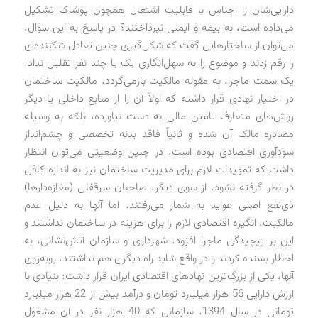
دارایی‌شان را اجناس با قابلیت اشتعال همچون پوشاک تشکیل
می‌داده است، به بیمه و ایمنی نپرداختند؟ در پاسخ به این سوال،
می‌توان از ساختارهایی گفت که شکل‌گیری چنین تعادل شکننده‌ای
را رقم زدند و موضوع را به سهل‌انگاری یک یا چند نفر تقلیل نداد.
یک سمت ماجرا، به مقوله مالکیت بازمی‌گردد. مالکیت ساختمان
در اختیار نهادی قرار داشته که اولاً آن را از منابع داخلی یا دیگر
روش‌های متعارف تامین مالی به دست نیاورده، بلکه به وسیله
مصادره مالک آن شده و ثانیاً فاقد بدنه تخصصی و چشم‌انداز
سودآوری اقتصادی بوده است. در چنین وضعیتی می‌توان انتظار
داشت که تمهیدات لازم برای مدیریت ساختمان نیز به اندازه کافی
در نظر گرفته نشود. از سوی دیگر، صاحبان سرقفلی (مغازه‌دارها)
ذی‌نفع اصلی عواید به شمار می‌رفتند. اما آنها به دلیل عدم
مالکیت، انگیزه اقتصادی لازم را برای هزینه در ساختمان نداشتند و
این بر پیچیدگی ماجرا افزود. شهرداری و سازمان آتش‌نشانی، به
اخطار بسنده کردند و در واقع شاید راه دیگری هم نداشتند. روبه‌روی
آنها، یکی از بزرگ‌ترین نهادهای اقتصادی ایران قرار داشت: بنیادی با
ارزش دارایی 56 هزار میلیارد تومان و درآمد بیش از 22 هزار میلیارد
تومانی در سال 1394. سازمانی که 40 هزار نفر در آن مشغول