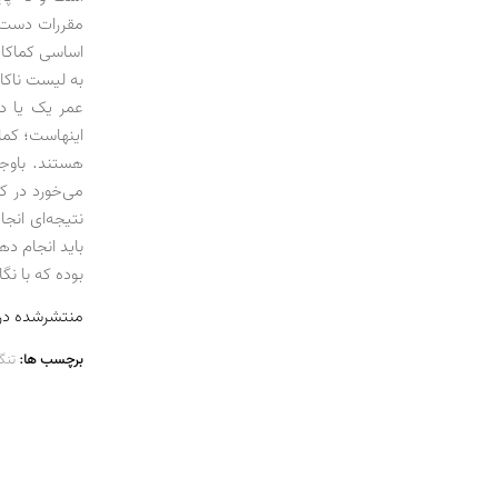
مقررات دست‌و
اساسی کماکان
به لیست ناکام
عمر یک یا دو
اینهاست؛ کما
هستند. باوجو
می‌خورد در ک
نتیجه‌ای انج
باید انجام ده
بوده که با نگ
منتشرشده در شماره 78
برچسب ها:
تنگ