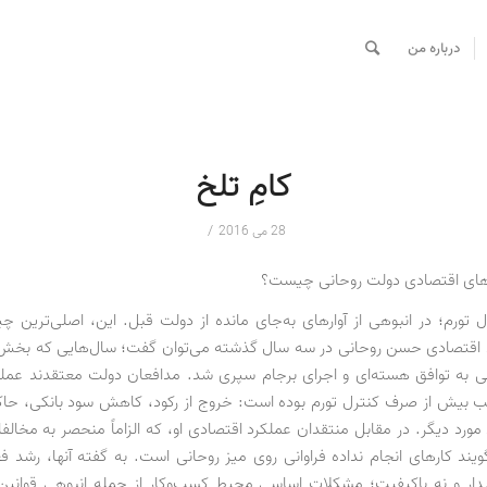
درباره من
کامِ تلخ
/
28 می 2016
‌های اقتصادی دولت روحانی چیست؟
ل تورم؛ در انبوهی از آوارهای به‌جای مانده از دولت قبل. این، اصلی‌ترین 
د اقتصادی حسن روحانی در سه سال گذشته می‌توان گفت؛ سال‌هایی که بخش
بی به توافق هسته‌ای و اجرای برجام سپری شد. مدافعان دولت معتقدند عمل
ب بیش از صرف کنترل تورم بوده است: خروج از رکود، کاهش سود بانکی، حا
ورد دیگر. در مقابل منتقدان عملکرد اقتصادی او، که الزاماً‌ منحصر به مخال
ویند کارهای انجام نداده فراوانی روی میز روحانی است. به گفته آنها، رشد ف
دار و نه باکیفیت؛ مشکلات اساسی محیط کسب‌وکار از جمله انبوهی قوانین