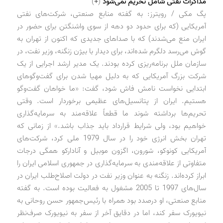
مذاکرات نفتی شامل تحریم نمی‌شود
(
+
)
پگ مکی / رویترز: به گفته منابع صنعتی، شرکت‌های نفتی
آمریکایی (که برای حدود دو دهه از سوی واشنگتن برای حضور در
ایران منع می‌شدند) که با صداهای جدیدی که اکنون از تهران به
گوش می‌رسد دلگرم شده‌اند، برای دیدار با بیژن زنگنه، وزیر نفت، در
سازمان ملل برنامه‌ریزی کرده بودند. یک مدیر ارشد اجرایی از یک
شرکت بزرگ آمریکایی که به دلیل مهیا شدن برای گفت‌وگوهای
ابتدایی نخواست نامش فاش شود، گفت: «ما خواهان گفت‌وگو
هستیم. ایران از پتانسیل‌های عظیمی برخوردار است. وقتی
تحریم‌ها برداشته شوند ما قطعاً علاقه‌مند به سرمایه‌گذاری
خواهیم بود، ولی شرایط قرارداد باید جذاب باشد.» از زمانی که
تهران بخش انرژی خود را در سال 1979 ملی کرد، شرکت‌های
آمریکایی کونوکو، شورون، اگزون موبیل و آنادارکو همگی درجات
متفاوتی از علاقه‌مندی به سرمایه‌گذاری در جمهوری اسلامی ایران را
ابراز کرده‌اند. زنگنه به عنوان وزیر نفت در دولت اصلاح‌طلب ایران در
سال‌های 1997 تا 2005 مشغول به فعالیت بوده است. به گفته
منابع صنعتی، او درصدد بود همراه با رئیس‌جمهور حسن روحانی به
نیویورک سفر کند، اما در دقایق آخر از سفر به نیویورک صرف‌نظر