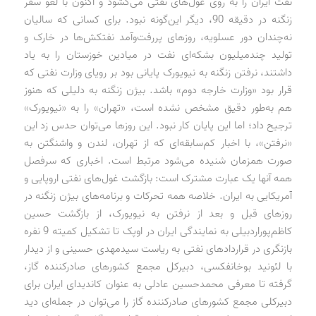
نفت ایران را به روی غول‌های نفتی می‌گشود و اکنون با لغو سفر
زنگنه در دقیقه 90، دیگر این‌گونه نبود. برای کسانی که سالیان
نه‌چندان دور عسلویه، روزهای پررفت‌وآمد نفتکش‌ها در خارک و
تولید چندمیلیون بشکه‌ای نفت در میادین خوزستان را به یاد
داشتند، نرفتن زنگنه به نیویورک پایانی بود بر رویای وزارت نفتی که
قرار بود «وزارت خارجه دوم» باشد. بیژن زنگنه به دلیلی که هنوز
هم به‌طور دقیق مشخص نشده است، «تهران» را به «نیویورک»
ترجیح داد؛ اما این پایان کار نبود. این روزها می‌توان حدس زد این
«نرفتن»، با اخبار کم‌سابقه‌ای که از تهران، لندن و واشنگتن به
صورت همزمان شنیده می‌شود مرتبط است. اخباری که سرفصل
همه آنها یک عبارت مشترک است: بازگشت غول‌های نفتی اروپایی و
آمریکایی به ایران. خلاصه همه تحرکات و برنامه‌های بیژن زنگنه در
روزهای قبل و بعد از نرفتن به نیویورک، از بازگشت حسین
کاظم‌پور‌اردبیلی به نمایندگی ایران در اوپک تا تشکیل کمیته 9 نفره
بازنگری در قراردادهای نفتی به ریاست سید‌مهدی حسینی و از دیدار
با لئونید بوخانفکسی، دبیرکل مجمع کشورهای صادرکننده گاز،
گرفته تا معرفی محمدحسین عادلی به عنوان کاندیدای ایران برای
دبیرکلی مجمع کشورهای صادرکننده گاز را می‌توان در جمله‌ای دید