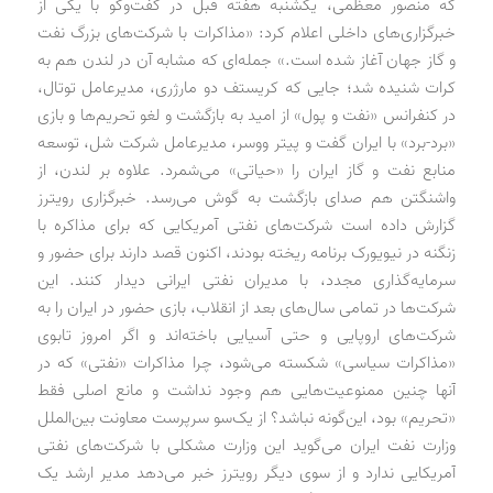
که منصور معظمی، یکشنبه هفته قبل در گفت‌وگو با یکی از
خبرگزاری‌های داخلی اعلام کرد: «مذاکرات با شرکت‌های بزرگ نفت
و گاز جهان آغاز شده است.» جمله‌ای که مشابه آن در لندن هم به
کرات شنیده شد؛ جایی که کریستف دو مارژری، مدیرعامل توتال،
در کنفرانس «نفت و پول» از امید به بازگشت و لغو تحریم‌ها و بازی
«برد-برد» با ایران گفت و پیتر ووسر، مدیرعامل شرکت شل، توسعه
منابع نفت و گاز ایران را «حیاتی» می‌شمرد. علاوه بر لندن، از
واشنگتن هم صدای بازگشت به گوش می‌رسد. خبرگزاری رویترز
گزارش داده است شرکت‌های نفتی آمریکایی که برای مذاکره با
زنگنه در نیویورک برنامه ریخته بودند، اکنون قصد دارند برای حضور و
سرمایه‌گذاری مجدد، با مدیران نفتی ایرانی دیدار کنند. این
شرکت‌ها در تمامی سال‌های بعد از انقلاب، بازی حضور در ایران را به
شرکت‌های اروپایی و حتی آسیایی باخته‌اند و اگر امروز تابوی
«مذاکرات سیاسی» شکسته می‌شود، چرا مذاکرات «نفتی» که در
آنها چنین ممنوعیت‌هایی هم وجود نداشت و مانع اصلی فقط
«تحریم» بود، این‌گونه نباشد؟ از یک‌سو سرپرست معاونت بین‌الملل
وزارت نفت ایران می‌گوید این وزارت مشکلی با شرکت‌های نفتی
آمریکایی ندارد و از سوی دیگر رویترز خبر می‌دهد مدیر ارشد یک