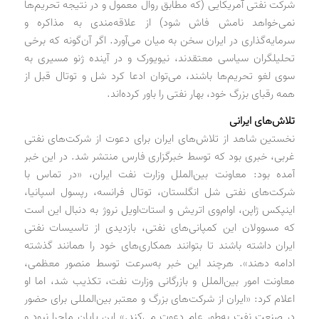
شرکت نفتی آمریکایی (که مطابق روال معمول و در نتیجه تحریم‌ها
نمی‌خواهد نامش فاش شود) از علاقه‌مندی به مذاکره و
سرمایه‌گذاری در ایران سخن به میان می‌آورد. اگر آن‌گونه که برخی
تحلیلگران سیاسی معتقدند، نیویورک و در آینده ژنو مسیری به
سوی لغو تحریم‌ها باشند، می‌توان ادعا کرد شل و توتال قبل از
همه رقبای بزرگ خود، بهار نفتی را باور کرده‌اند.
تلاش‌های ایرانی
نخستین شاهد از تلاش‌های ایران برای دعوت از شرکت‌های نفتی
غربی، خبری بود که توسط خبرگزاری فارس منتشر شد. در این خبر
آمده بود: معاونت بین‌الملل وزارت نفت ایران، «در تماس با
شرکت‌های نفتی شل انگلستان، توتال فرانسه، رپسول اسپانیا،
اینپکس ژاپن، او‌ام‌وی اتریش و استات‌اویل نروژ به دنبال این است
که مسوولان این کمپانی‌های نفتی، بازدیدی از تاسیسات نفتی
ایران داشته باشند تا بتوانند همکاری‌های خود را همانند گذشته
ادامه دهند». هرچند این خبر به‌سرعت توسط منصور معظمی،
معاونت امور بین‌الملل و بازرگانی وزارت نفت، تکذیب شد، اما او
اعلام کرد: «ایران از شرکت‌های بزرگ و معتبر بین‌المللی برای حضور
در صنعت نفت به‌طور عام دعوت می‌کند.» این پایان ماجرا نبود و