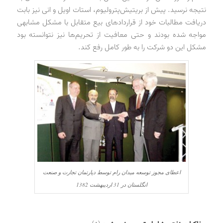
نتیجه نرسید. پیش از بریتیش‌پترولیوم، استات اویل و انی نیز بابت
دریافت مطالبات خود از قراردادهای بیع متقابل با مشکل مشابهی
مواجه شده بودند و حتی معافیت از تحریم‌ها نیز نتوانسته بود
مشکل این دو شرکت را به طور کامل رفع کند.
اعطای مجوز توسعه میدان رام توسط دپارتمان تجارت و صنعت
انگلستان در 31 اردیبهشت 1382