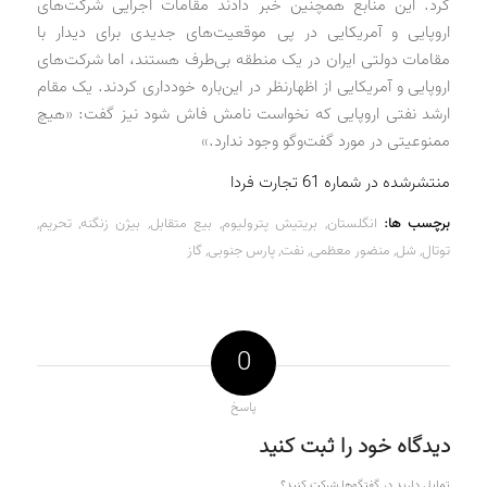
کرد. این منابع همچنین خبر دادند مقامات اجرایی شرکت‌های
اروپایی و آمریکایی در پی موقعیت‌های جدیدی برای دیدار با
مقامات دولتی ایران در یک منطقه بی‌طرف هستند، اما شرکت‌های
اروپایی و آمریکایی از اظهارنظر در این‌باره خودداری کردند. یک مقام
ارشد نفتی اروپایی که نخواست نامش فاش شود نیز گفت: «هیچ
ممنوعیتی در مورد گفت‌وگو وجود ندارد.»
منتشرشده در شماره 61 تجارت فردا
برچسب ها:
انگلستان
,
بریتیش پترولیوم
,
بیع متقابل
,
بیژن زنگنه
,
تحریم
,
توتال
,
شل
,
منضور معظمی
,
نفت
,
پارس جنوبی
,
گاز
0
پاسخ
دیدگاه خود را ثبت کنید
تمایل دارید در گفتگوها شرکت کنید؟