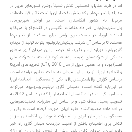
اما در طرف مقابل، نخستین تلاش نسبتاً روشن کشورهای غربی در
مقابله با تحریم‌هایی که بخش نفت ایران را تحت تاثیر قرار داده‌اند،
مربوط به کشور انگلستان است. در اواخر شهریورماه،
وال‌استریت‌ژورنال خبر داد مقامات انگلیسی در گفت‌وگو با آمریکا و
اتحادیه اروپا، در جست‌وجوی راهی برای معافیت از تحریم‌ها
هستند تا براساس آن شرکت بریتیش‌پترولیوم بتواند تولید از میدان
گازی رام را دوباره از سر بگیرد. 50 درصد از این میدان گازی متعلق
به یکی از شرکت‌های زیرمجموعه «نیکو» (وابسته به شرکت ملی
نفت) بوده و به همین دلیل از سال 2010 با آغاز تحریم‌های آمریکا
و اتحادیه اروپا، تولید از این میدان به حالت تعلیق درآمده است.
براساس گزارش وال‌استریت‌ژورنال، یکی از سخنگویان اتحادیه اروپا
در این‌باره گفته است: «میدان گازی بریتیش‌پترولیوم می‌تواند
براساس یکی از مقررات کنسول اتحادیه اروپا که در دسامبر 2012 به
تصویب رسید، معاف شود و بر اساس این مقررات، تجدیدنظرهایی
در اقدامات محدودکننده علیه ایران صورت گرفته است.» یکی از
سخنگویان دپارتمان انرژی و تغییرات آب‌وهوایی انگلستان نیز از
تلاش برای اطمینان یافتن از امنیت درازمدت میدان گازی رام خبر
داده است. میدان گازی رام، پیش از توقف تولید، روزانه 4/5