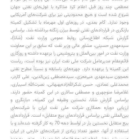
معظمی چند روز قبل اعلام کرد مذاکره با غول‌های نفتی جهان
شروع شده است و هیچ محدودیتی نیز برای شرکت‌های آمریکایی
وجود ندارد. گام بعدی، در روزهای اول مهرماه با تشکیل کمیته
بازنگری در قراردادهای نفتی توسط بیژن زنگنه برداشته شد. براساس
گزارش شبکه اطلاع‌رسانی روابط عمومی وزارت نفت (شانا)،
سیدمهدی حسینی، مشاور عالی وزیر نفت که سابق بر این معاونت
وزارت نفت در امور بین‌الملل و پتروشیمی را برعهده داشته و روزگاری
قائم‌مقام مدیرعامل شرکت ملی نفت ایران نیز بوده است، ریاست
این کمیته را برعهده دارد. چهره‌های باسابقه و نسبتاً مطرح نفتی
همچون سید‌مهدی میرمعزی، سید‌مصطفی زین‌الدین، علی کاردر،
محمدعلی عمادی، حسن شکرالله‌زاده‌بهبهانی، نصرت‌الله اسپیاری،
غلامرضا منوچهری و مصطفی سالاری در این کمیته حضور دارند.
براساس گزارش شانا، نخستین وظیفه این کمیته، «بازنگری و
ارزیابی دوباره همکاری شرکت ملی نفت ایران با شرکت‌های
بین‌المللی نفتی براساس قراردادهای بیع متقابل» است. قراردادهای
بیع متقابل نخستین بار در اواسط دهه 70 به کار گرفته شده‌اند و با
استفاده از آنها، حضور تعداد زیادی از شرکت‌های خارجی در ایران
میسر شد. بخش اعظم توسعه فازهای تولیدی پارس جنوبی به مدد