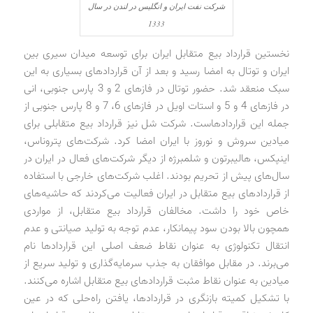
شرکت نفت ایران و انگلیس در لندن در سال
1333
نخستین قرارداد بیع متقابل ایران برای توسعه میدان سیری بین
ایران و توتال به امضا رسید و بعد از آن قراردادهای بسیاری به این
سبک منعقد شد. حضور توتال در فازهای 2 و 3 پارس جنوبی، انی
در فازهای 4 و 5 و استات اویل در فازهای 6، 7 و 8 پارس جنوبی از
جمله این قراردادهاست. شرکت شل نیز قرارداد بیع متقابلی برای
میادین سروش و نوروز با ایران امضا کرد. شرکت‌های پتروناس،
اینپکس، هالیبرتون و شلمبرژه از دیگر شرکت‌های فعال در ایران در
سال‌های پیش از تحریم بودند. اغلب شرکت‌های خارجی با استفاده
از قراردادهای بیع متقابل در ایران فعالیت می‌کردند که حاشیه‌های
خاص خود را داشت. مخالفان قرارداد بیع متقابل، از مواردی
همچون بالا بودن سود پیمانکار، عدم توجه به تولید صیانتی و عدم
انتقال تکنولوژی به عنوان نقاط ضعف اصلی این قراردادها نام
می‌برند. در مقابل موافقان به جذب سرمایه‌گذاری و تولید سریع از
میادین به عنوان نقاط مثبت قراردادهای بیع متقابل اشاره می‌کنند.
با تشکیل کمیته بازنگری در قراردادها، یافتن راه‌حلی که در عین