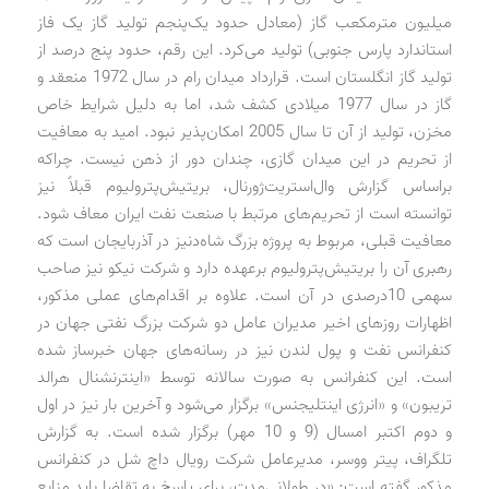
میلیون مترمکعب گاز (معادل حدود یک‌پنجم تولید گاز یک فاز
استاندارد پارس جنوبی) تولید می‌کرد. این رقم، حدود پنج درصد از
تولید گاز انگلستان است. قرارداد میدان رام در سال 1972 منعقد و
گاز در سال 1977 میلادی کشف شد، اما به دلیل شرایط خاص
مخزن، تولید از آن تا سال 2005 امکان‌پذیر نبود. امید به معافیت
از تحریم در این میدان گازی، چندان دور از ذهن نیست. چراکه
براساس گزارش وال‌استریت‌ژورنال، بریتیش‌پترولیوم قبلاً نیز
توانسته است از تحریم‌های مرتبط با صنعت نفت ایران معاف شود.
معافیت قبلی، مربوط به پروژه بزرگ شاه‌دنیز در آذربایجان است که
رهبری آن را بریتیش‌پترولیوم برعهده دارد و شرکت نیکو نیز صاحب
سهمی 10درصدی در آن است. علاوه بر اقدام‌های عملی مذکور،
اظهارات روزهای اخیر مدیران عامل دو شرکت بزرگ نفتی جهان در
کنفرانس نفت و پول لندن نیز در رسانه‌های جهان خبرساز شده
است. این کنفرانس به صورت سالانه توسط «اینترنشنال هرالد
تریبون» و «انرژی اینتلیجنس» برگزار می‌شود و آخرین بار نیز در اول
و دوم اکتبر امسال (9 و 10 مهر) برگزار شده است. به گزارش
تلگراف، پیتر ووسر، مدیرعامل شرکت رویال داچ شل در کنفرانس
مذکور گفته است: «در طولانی‌مدت، برای پاسخ به تقاضا باید منابع