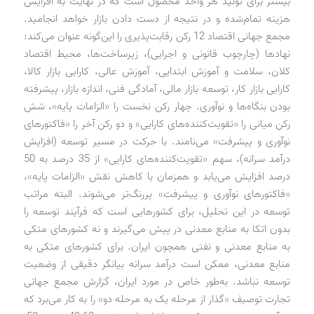
بیشتر برای تولید هر واحد محصول است که در نهایت به افزایش
هزینه تمام‌شده و در نتیجه از دست دادن بازار خواهد انجامید.
مجمع جهانی اقتصاد 12 رکن رقابت‌پذیری را این‌گونه عنوان می‌کند:
نهادها (چارچوب قانونی و اجرایی)، زیرساخت‌ها، محیط اقتصاد
کلان، سلامت و آموزش ابتدایی، آموزش عالی، کارایی بازار کالا،
کارایی بازار کار، توسعه بازار مالی، آمادگی فنی، اندازه بازار، پیشرفته
بودن بنگاه‌ها و نوآوری. چهار رکن نخست را «الزامات پایه»، شش
رکن میانی را «تقویت‌کننده‌های کارایی» و دو رکن آخر را «فاکتورهای
نوآوری و پیشرفت» می‌نامند. با حرکت در مسیر توسعه (افزایش
درآمد سرانه)، سهم «تقویت‌کننده‌های کارایی» از 35 درصد به 50
درصد افزایش می‌یابد و همزمان با کاهش نقش «الزامات پایه»،
«فاکتورهای نوآوری و پیشرفت» پررنگ‌تر می‌شوند. البته مراتب
توسعه در این تحلیل، برای کشورهایی است که فرآیند توسعه را
بدون اتکا به منابع معدنی در پیش می‌گیرند و نه کشورهای متکی
به منابع معدنی و نفتی همچون ایران. برای کشورهای متکی به
منابع معدنی، ممکن است درآمد سرانه بیانگر دقیقی از وضعیت
توسعه نباشد. به‌طور خاص در مورد ایران، گزارش مجمع جهانی
تجارت توصیف «گذار از مرحله یک به مرحله دو» را به کار می‌برد که