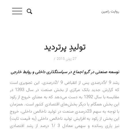
روایت رامین
تولیدِ پرتردید
/
27 ژوئن 2015
توسعه صنعتی در گرو اجماع در سیاستگذاری داخلی و روابط خارجی
رشد 9 /5‌درصدی پس از انقباض 9 /2‌درصدی. این تصویری است
که گزارش جدید بانک مرکزی از بخش صنعت در سال 1393 در
مقایسه با سال 1392 به دست می‌دهد که به معنای خروج از رکود
این بخش همگام با دیگر بخش‌های اقتصادی کشور است. همزمان
با توجه به سهم 23‌درصدی صنعت در تولید ناخالص داخلی، خروج
این بخش از رکود به افزایش تولید ناخالص داخلی (به قیمت ثابت)
نیز یاری رسانده و سهمی معادل 3 /1 درصد از رشد اقتصادی