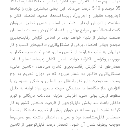
در آن سهم سه دسته رکن مورد اشاره را به ترتیب 60-40 درصد، 50-
35 درصد و 10-5 درصد می‌داند. این یعنی بیشترین وزن را نهادها
(چارچوب قانونی و اجرایی)، زیرساخت‌ها، محیط اقتصاد کلان و
سلامت و آموزش ابتدایی دارند. بر اساس همین تحلیل می‌توان
گفت احتمالاً سهم موانع نهادی و اقتصاد کلان در وضعیت نابسامان
صنعت بیشتر از بقیه خواهد بود. بر اساس گزارش رقابت‌پذیری
مجمع جهانی اقتصاد، برخی از مشکل‌زاترین فاکتورهای کسب ‌و کار
در ایران به ترتیب عبارتند از: تامین مالی، عدم ثبات سیاستگذاری،
تورم، بوروکراسی ناکارآمد دولت، تامین ناکافی زیرساخت‌ها و فساد.
همان‌طور که گزارش رقابت‌پذیری نشان می‌دهد، «تامین مالی»
مشکل‌زاترین فاکتور به شمار می‌رود که در دوران تحریم به اوج
رسید. محدودیت‌های نقل‌وانتقال بین‌المللی و بانکی همزمان با
افزایش نیاز بنگاه‌ها به نقدینگی جهت تامین مواد اولیه به دلیل
سقوط ارزش پولی ملی، افزایش هزینه مبادلات بازرگانی و تورم
داخلی باعث شد بخش قابل‌توجهی از ظرفیت صنعتی کشور به کار
گرفته نشود. این مساله در دوران پیش از تحریم به شکلی نسبتاً
خفیف‌تر قابل‌مشاهده بود و نمی‌توان انتظار داشت لغو تحریم‌ها
موجب برطرف شدن آن شود. انحصار درصد قابل‌توجهی از تامین