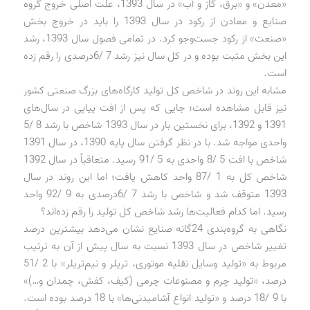
«معدن» و «برق، گاز و آب» در سال 1393، علت اصلی خروج گروه
صنایع و معادن از رکود در سال 1393 را باید در خروج بخش
«صنعت» از رکود جست‌وجو کرد. در تمامی فصول سال 1393، رشد
این بخش مثبت بوده و در کل سال نیز رشد 7 /6‌درصدی را رقم زده
است.
مشابه این روند در شاخص کل تولید کارگاه‌های بزرگ صنعتی کشور
نیز قابل مشاهده است؛ جایی که پس از افت پیاپی در سال‌های
1391 و 1392، برای نخستین بار در سال 1393 شاخص با رشد 8 /5
واحدی مواجه شد. با در نظر گرفتن سال پایه 1390، در سال 1391
شاخص با افت 5 /8 واحدی به 5 /91 رسید. متعاقباً در سال 1392
شاخص کل به 1 /87 واحد کاهش یافت؛ اما این روند در سال
1393 متوقف شد و شاخص با رشد 7 /6‌درصدی به 9 /92 واحد
رسید. اما کدام فعالیت‌ها رشد شاخص کل تولید را رقم زده‌اند؟
نگاهی به گروه‌بندی 24‌گانه صنایع نشان می‌دهد بیشترین درصد
تغییر شاخص در سال 1393 نسبت به سال پیش از آن به ترتیب
مربوط به «تولید وسایل نقلیه موتوری، تریلر و نیم‌تریلر» با 2 /51
درصد، «تولید چرم و مصنوعات چرمی (کیف، کفش، چمدان و…)»
با 9 /18 درصد و «تولید انواع آشامیدنی‌ها» با 18 درصد بوده است.