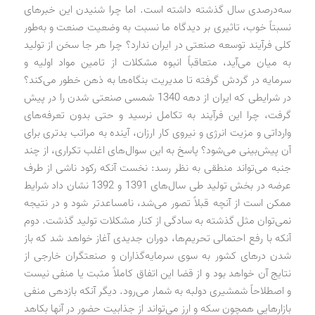
سه‌‌درصدی سال گذشته داشته است. اما چرا شنیدن این خبرهای
نسبتاً خوب، تاثیری بر دیدگاه ما نسبت به وضعیت صنعت و به‌طور
کلی فرآیند توسعه صنعتی در ایران ندارد؟ چرا هر جا سخن از تولید
به میان می‌آید، متعاقباً انبوه مشکلات از تامین مواد اولیه و
سرمایه در گردش گرفته تا مدیریت بنگاه‌ها به ذهن خطور می‌کند؟
در شرایطی که ایران از دهه 1340 شمسی صنعتی شدن را در پیش
گرفت، چرا این فرآیند به تکامل نرسید و حتی بدون تعرفه‌های
وارداتی و مزیت انرژی و نیروی کار ارزان، آینده به مراتب بدتری برای
آن پیش‌بینی می‌شود؟ پاسخ به این سوال‌های اغلب تکراری، از چند
جنبه می‌تواند منطقی به نظر رسد: نخست آنکه رکود ناشی از طرف
عرضه در بخش تولید طی سال‌های 1391 و 1392 نشان داد شرایط
ممکن است از آنچه قبلاً تصور می‌شد، نامساعدتر شود و در نتیجه
نمی‌توان مثل گذشته به سادگی از کنار مشکلات تولید گذشت. دوم
آنکه با رفع احتمالی تحریم‌ها، دوران جدیدی آغاز خواهد شد که باز
شدن درهای کشور به سوی سرمایه‌گذاران و صنعتگران خارجی از
نتایج آن خواهد بود و از قضا این اتفاق کاملاً مثبت یا منفی نیست
و اصطلاحاً شمشیری دولبه به شمار می‌رود. دیگر آنکه بازدهی منفی
بازارهایی همچون سکه و ارز می‌تواند از جذابیت حضور در آنها بکاهد