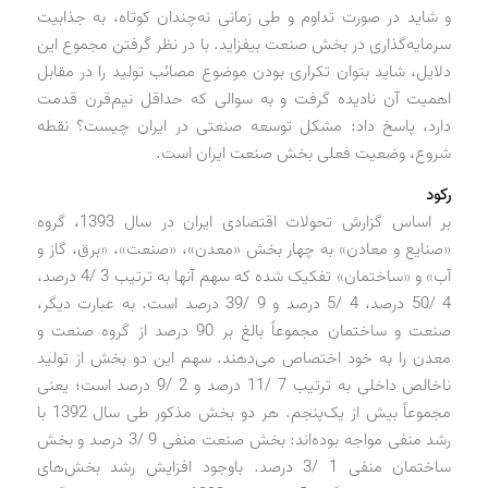
و شاید در صورت تداوم و طی زمانی نه‌چندان کوتاه، به جذابیت
سرمایه‌گذاری در بخش صنعت بیفزاید. با در نظر گرفتن مجموع این
دلایل، شاید بتوان تکراری بودن موضوع مصائب تولید را در مقابل
اهمیت آن نادیده گرفت و به سوالی که حداقل نیم‌قرن قدمت
دارد، پاسخ داد: مشکل توسعه صنعتی در ایران چیست؟ نقطه
شروع، وضعیت فعلی بخش صنعت ایران است.
رکود
بر اساس گزارش تحولات اقتصادی ایران در سال 1393، گروه
«صنایع و معادن» به چهار بخش «معدن»، «صنعت»، «برق، گاز و
آب» و «ساختمان» تفکیک شده که سهم آنها به ترتیب 3 /4 درصد،
4 /50 درصد، 4 /5 درصد و 9 /39 درصد است. به عبارت دیگر،
صنعت و ساختمان مجموعاً بالغ بر 90 درصد از گروه صنعت و
معدن را به خود اختصاص می‌دهند. سهم این دو بخش از تولید
ناخالص داخلی به ترتیب 7 /11 درصد و 2 /9 درصد است؛ یعنی
مجموعاً بیش از یک‌پنجم. هر دو بخش مذکور طی سال 1392 با
رشد منفی مواجه بوده‌اند: بخش صنعت منفی 9 /3 درصد و بخش
ساختمان منفی 1 /3 درصد. باوجود افزایش رشد بخش‌های