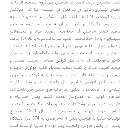
البته بیشترین درصد تغییر در شاخص هر گروه صنعت، الزاماً به
معنای بیشترین تاثیر در شاخص کل نیست؛ چرا که «میانگین
وزنی» گروه‌های 24گانه شاخص کل را تشکیل می‌دهد و در نتیجه
برای بررسی تاثیرگذاری، باید همزمان به ضریب هر گروه صنعت و
درصد تغییر شاخص آن پرداخت. «تولید مواد و محصولات
شیمیایی» با 16 /26 درصد، «تولید فلزات اساسی» با 98 /19 درصد
و «تولید وسایل نقلیه موتوری، تریلر و نیم‌تریلر» با 33 /16 درصد از
بیشترین ضریب اهمیت در شاخص تولید کارگاه‌های بزرگ صنعتی
کشور برخوردارند. لذا با در نظر گرفتن همزمان ضریب اهمیت و
درصد تغییر، می‌توان گفت «تولید وسایل نقلیه موتوری، تریلر و
نیم‌تریلر» با فاصله قابل‌توجهی نسبت به بقیه گروه‌ها، بیشترین
اهمیت را در افزایش شاخص کل داشته است و «تولید فلزات
اساسی» و «تولید مواد غذایی» در مرتبه‌های بعدی قرار داشته‌اند.
آمارهای تولید دو خودروساز عمده کشور یعنی «سایپا» و
«ایران‌خودرو» نیز از رشد قابل‌توجه تولیدات حکایت می‌کنند. بر
اساس صورت‌های مالی حسابرسی‌نشده سال 1393، مجموع
تولیدات سایپا با افزایش بیش از 46‌درصدی به 374 هزار دستگاه
رسید. در بخش فروش وضعیت بهتر بوده و سایپا توانسته است