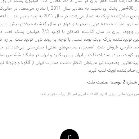
گزارش، متوسط صادرات نفت خام ایران در سال 2012 معادل 1/2
کاهش بیش از 400هزار بشکه‌ای نسبت به مقادیر سال 2011 را نشان می
سال 2011 دومین صادرکننده اوپک به شمار می‌رفت، در سال 2012 به 
تان، امارات متحده عربی، نیجریه و عراق در سال گذشته میلادی بیش از ایر
کرده‌اند. با این وجود، ایران در سال گذشته کماکان با تولید /3
ن تولیدکننده بزرگ اوپک بوده است. با توجه به روند نزول تولید نفت ایران، 
ایط خارجی فروش نفت (همچون تحریم‌های نفتی) پیش‌بینی می‌شود در خوشب
کویت نیز در صادرات نفت از ایران پیش بگیرد و ایران در جایگاه ششمین صاد
بینانه‌ترین وضعیت نیز می‌توان انتظار داشت صادرات ایران از آنگولا و ونزوئلا نی
 صادرکننده اوپک لقب گیرد.
سعه صنعت نفت
نس بین‌المللی انرژی
,
اداره اطلاعات انرژی آمریکا
,
اوپک
,
تحریم
,
نفت
0