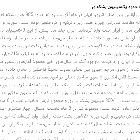
 حدود یک‌میلیون بشکه‌ای
براساس گزارش آژانس بین‌المللی انرژی، ایران در ماه 
ه مقاصد صادراتی چین، هند، ژاپن، ترکیه و کره‌جنوبی بوده است. سوریه و ا
عربی نیز در این ماه از ایران نفت وارد کرده‌ا
ه‌های نفتی به سوریه داده بود که به نظر می‌رسد واردات اخیر در همان راستا 
ردات 436هزار بشکه نفت در ماه اگوست، اصلی‌ترین مقصد صادراتی نفت ایران بوده است.
 از ایران وارد کردند. باوجود آنکه در سال‌های اخیر معمولاً آمارهای رسمی ص
شده از سوی مراجع خبری بین‌المللی تفاوت نسبتاً فاحشی را نشان داده؛ اما
 نسبتاً قابل‌ اتکاتری از سوی مراجع داخلی در این‌بارهبیان شده است. رئیس‌جم
 تلویزیونی، آمار صادرات نفت را کمتر از یک میلیون بشکه اعلام کرد. چند روز
سیون برنامه و بودجه مجلس به نقل از وزیر نفت، که در کمیسیون مذکور حضور
رقم دقیق صادرات نفت 
را 23 میلیارد دلار اعلام کرده است. مجموعاً نیز در 8 ماه نخست امسال، چه
یعنی چین، هند، کره‌جنوبی و ژاپن، روزانه 927هزار بشکه نفت از ایران وارد کرده‌
سبت به مدت مشابه سال گذشته میلادی را نشان می‌دهد.تا زمان نگارش این ن
ت در سپتامبر منتشر نشده است. ولی گزارش بلومبرگ از اطلاعات ردیابی ک