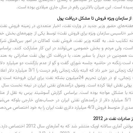
رسیده است. این میزان بالاترین رقم در سال جاری میلادی بوده است.
از سازمان ویژه فروش تا مشکل دریافت پول
ته‌های حضور وزیر جدید در وزارت نفت، اخبار متعددی در زمینه فروش نفت 
ا خبر «تاسیس سازمان ویژه برای فروش نفت» توسط یکی از چهره‌های بخش 
نه تکذیب شد. به گفته وزیر نفت، فروش نفت کماکان در امور بین‌الملل ش
 است، ولی مردم و بخش خصوصی می‌توانند در این کار مشارکت کنند. براساس
فت همچنین در دیدار با سفیر هند، با دریافت کل پول نفت صادراتی به هند ب
است.زنگنه در حاشیه جلسه شورای گفت و گو از عدم بازگشت دو میلیارد دلار
ایران توسط بابک زنجانی نیز خبر داد که البته بابک زنجانی ر
به گفته بابک زنجانی، او در دوران تحریم 24میلیون بشکه نفت برای ایران فرو
ت پولی نقش ایفا کرده است. وصول درآمدهای نفتی ایران در نیمه نخست سال 
ه با مشکل مواجه بوده است. براساس گزارش آسوشیتد پرس به نقل از منابع
ماهانه حدود 5/1 میلیارد دلار از درآمدهای نفتی ایران در حساب‌های خارجی بلوکه م
صادرات نفت در 2012
مدتی پیش، بولتن آماری سالانه اوپک منتشر شد که به 