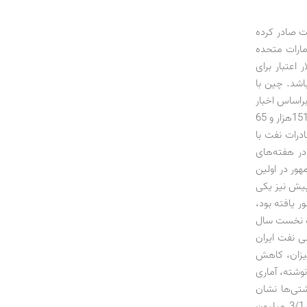
آگوست روزانه حدود 985 هزار بشکه نفت صادر کرده
مارات متحده
ند. ایران چند ماه پیش از این 6/3میلیارد دلار اعتبار برای
باشد. چین با
براساس اخبار
منتشره در خبرگزاری‌ها، ژاپن، هند و کره جنوبی نیز در ماه آگوست، روزانه به ترتیب215هزار، 151هزار و 65
ادرات نفت با
در هفته‌های
هور در اولین
 پیش نیز یکی
 یافته بود،
را 209/1 میلیون بشکه در روز و مجموع ارزش صادرات نفت در 6 ماه نخست سال
ار مشتری اصلی نفت ایران
اند که این میزان، کاهش
وشته، آماری
شتی‌ها نشان
می‌دهد، ظرفیت صادرات نفت ایران در سپتامبر با رشدی 21درصدی نسبت به آگوست، به 3/1 میلیون