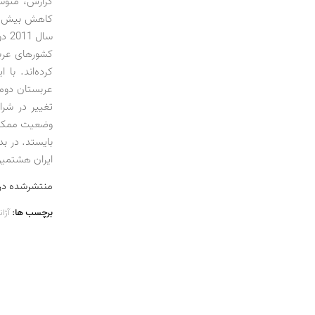
کشورهای عربس
عربستان دومی
تغییر در شر
وضعیت ممکن، 
بایستد. در بد
ایران هشتمین
منتشرشده در شماره 2 تو
برچسب ها:
آژا