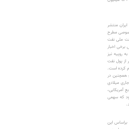
ایران منتشر
خصوصی مطرح
رکت ملی نفت
 برخی اخبار
ه روپیه نیز
 از پول نفت
قم درست را 3/1 میلیارد دلار اعلام کرده است.
خته است و همچنین در
جاری میلادی
 آمریکایی،
ی‌شود که سهمی
آمارهای سال 2012 اختصاص دارد. براساس این