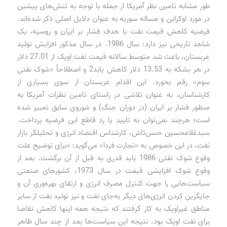
طور مشابه تامین نظر آمریکا از جمله با توجه به تنش‌های پیشین
در مورد اوکراین و مساله سوریه به عنوان دلایل اصلی ذکر شده‌اند.
فرضیه کاهش قیمت نفت با هدف فشار بر ایران و روسیه، یک
شاهد تاریخی نیز دارد: سال 1986. در سال مذکور افزایش تولید
عربستان، باعث شد متوسط سالانه قیمت نفت اوپک از 27.01 دلار
در هر بشکه به 13.53 دلار کاهش یابد2 و اصطلاحاً «شوک نفتی
سوم» رقم بخورد. این اقدام عربستان از سوی بسیاری از
کارشناسان، به عنوان تلاشی در راستای تامین نظرات آمریکا به
منظور فشار بر ایران (در دوران جنگ) و شوروی سابق تعبیر شده
است؛ هرچند نمی‌توان به تایید یا رد قاطع این فرضیه پرداخت.
سیدغلامحسین حسن‌تاش، کارشناس اقتصاد انرژی و تحلیلگر بازار
نفت، در این خصوص به «تجارت فردا» می‌گوید: «برای توضیح علت
وقوع شوک نفتی 1986 باید قدری به قبل از آن برگشت. بعد از
وقوع شوک افزایشی قیمت در سال 1973، کشورهای صنعتی
سیاست‌هایی را جهت کنترل مصرف انرژی و ارتقای بهره‌وری آن و
جایگزین کردن انرژی‌های دیگر به‌جای نفت و نیز تولید نفت از سایر
مناطق غیراوپک به کار گرفتند که نتیجه همه اینها کاهش تقاضا
برای نفت اوپک بود. نتیجه این سیاست‌ها بعد از چند سال ظاهر