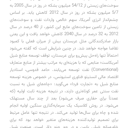
سوخت‌های زیستی از 54/12 میلیون بشکه در روز در سال 2005 به
5/7 میلیون بشکه در روز در سال 2012 کاهش یابد. بر اساس
چشم‌انداز انرژی آمریکا، سهم خالص واردات نفت و سوخت‌های
زیستی از تامین سوخت‌های مایع این کشور، از 40 درصد در سال
2012 به 32 درصد در سال 2040 کاهش خواهد یافت و این یعنی
بازار صادرکنندگانی مثل عربستان بیش از میزان فعلی با کمبود
تقاضا مواجه خواهد شد. در چنین شرایطی است که گفته می‌شود
احتمالاً تنها راه‌حل پیش‌رو برای عربستان، توقف توسعه منابع شیل
آمریکاست؛ منابعی که با هزینه‌ای به مراتب بیشتر از منابع متعارف
(Conventional) نفت توسعه می‌یابند. حامد قدوسی، استادیار
اقتصاد مالی انستیتو فناوری استیونس، در خصوص هزینه توسعه
منابع شیل به «تجارت فردا» می‌گوید: «چاه‌های شیل به نسبت
نفت سنتی عمر کوتاه‌تری دارند، در نتیجه هزینه ثابت اولیه (که
عمدتاً برای حفاری صرف می‌شود) بعد از چند سال مستهلک
می‌شود. در روش کلاسیک یک سرمایه‌گذاری سنگین اولیه انجام
شده و چاه برای سال‌ها تولید می‌کند. در نتیجه تنها عامل مرتبط
برای تصمیم تولیدکننده هزینه‌های متغیر خواهد بود که برای
خاورمیانه خیلی پایین و در حد چند دلار است. صنعت شیل