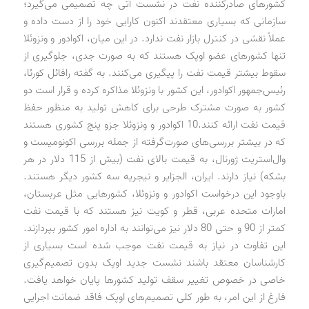
کشورهای صادرکننده نفت در نشست آتی چه تصمیمی می‌گیرد؛
سازمانی که بسیاری معتقدند اکنون کارایی خود را از دست داده و
عملاً نقشی در کنترل بازار نفت ندارد. در این میان، اکوادور و ونزوئلا
تنها کشورهای عضو اوپک هستند که به صورت جدی، جلوگیری از
سقوط بیشتر قیمت نفت را پیگیری می‌کنند. به گفته رافائل کورئا،
رئیس‌جمهور اکوادور، این کشور با ونزوئلا مذاکره کرده و قرار است دو
کشور به صورت مشترک طرحی برای کاهش تولید به منظور حفظ
قیمت نفت ارائه کنند.10 اکوادور و ونزوئلا جزو پنج کشوری هستند
که در بیشتر بررسی‌های صورت‌گرفته از جمله بررسی اکونومیست و
وال‌استریت ژورنال، به قیمت بالای نفت (بیش از 115 دلار در هر
بشکه) نیاز دارند. ایران، الجزایر و نیجریه سه کشور دیگر هستند.
باوجود این درخواست اکوادور و ونزوئلا، کشورهایی مثل عربستان،
امارات متحده عربی، قطر و کویت نیز هستند که با قیمت نفت
کمتر از 90 و حتی 80 دلار نیز می‌توانند به اداره امور کشور بپردازند.
این تفاوت در نیاز به قیمت نفت موجب شده است بسیاری از
کارشناسان معتقد باشند نشست جدید اوپک بدون تصمیم‌گیری
خاصی در خصوص تغییر سقف تولید کشورها پایان خواهد یافت.
فارغ از این امر، به طور کلی تصمیم‌های اوپک فاقد ضمانت اجرایی