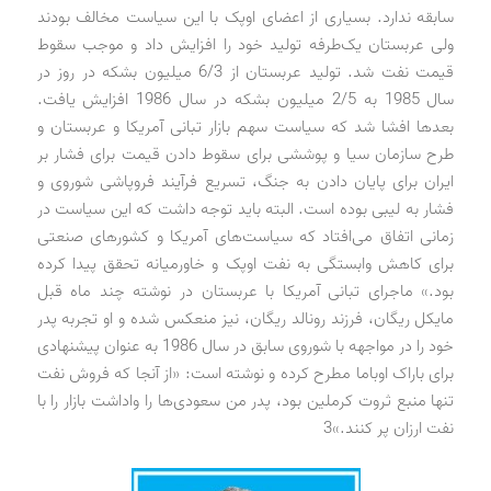
سابقه ندارد. بسیاری از اعضای اوپک با این سیاست مخالف بودند
ولی عربستان یک‌طرفه تولید خود را افزایش داد و موجب سقوط
قیمت نفت شد. تولید عربستان از 6/3 میلیون بشکه در روز در
سال 1985 به 2/5 میلیون بشکه در سال 1986 افزایش یافت.
بعدها افشا شد که سیاست سهم بازار تبانی آمریکا و عربستان و
طرح سازمان سیا و پوششی برای سقوط دادن قیمت برای فشار بر
ایران برای پایان دادن به جنگ، تسریع فرآیند فروپاشی شوروی و
فشار به لیبی بوده است. البته باید توجه داشت که این سیاست در
زمانی اتفاق می‌افتاد که سیاست‌های آمریکا و کشورهای صنعتی
برای کاهش وابستگی به نفت اوپک و خاورمیانه تحقق پیدا کرده
بود.» ماجرای تبانی آمریکا با عربستان در نوشته چند ماه قبل
مایکل ریگان، فرزند رونالد ریگان، نیز منعکس شده و او تجربه پدر
خود را در مواجهه با شوروی سابق در سال 1986 به عنوان پیشنهادی
برای باراک اوباما مطرح کرده و نوشته است: «از آنجا که فروش نفت
تنها منبع ثروت کرملین بود، پدر من سعودی‌ها را واداشت بازار را با
نفت ارزان پر کنند.»3