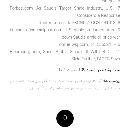
6- eia.gov
7- Forbes.com, As Saudis Target Shale Industry, U.S.
Considers a Response
8- Reuters.com, idUSKCN0I21GG20141013
9- business.financialpost.com, U.S. shale producers stare
down Saudis amid oil price war
10- online.wsj.com, 1415365241
11- Bloomberg.com, Saudi Arabia Signals It Will Let Oil
Slide Further, FACTS Says
منتشرشده در شماره 109 تجارت فردا
برچسب ها:
آمریکا
,
اوپک
,
ایران
,
تولید نفت
,
حامد قدوسی
,
سید غلامحسین
حسن‌تاش
,
صادرات نفت
,
عربستان
,
قیمت نفت
,
نفت
,
نفت شیل
0