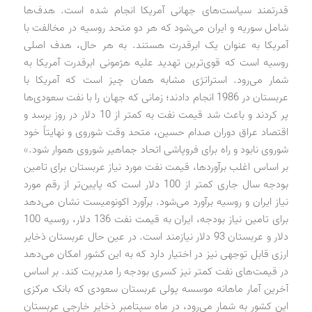
قدرتمند سیاست‌های جهانی آمریکا انجام شده است. هدف‌ها
شامل سوریه و ایران می‌شود که هر دو متحد روسیه در مخالفت با
آمریکا به عنوان یک ابرقدرت هستند. به هر حال، هدف اصلی
روسیه است که قوی‌ترین تهدید علیه هژمونی ابرقدرت آمریکا به
شمار می‌رود. استراتژی مشابه همان چیز است که آمریکا با
عربستان در 1986 انجام دادند؛ زمانی که جهان را با نفت سعودی‌ها
پر کردند و باعث شد قیمت نفت به کمتر از 10 دلار در روز برسد و
اقتصاد عراق دوران صدام حسین، متحد وقت شوروی و نهایتاً خود
شوروی نابود و راه برای فروپاشی اتحاد جماهیر شوروی هموار شود.»
بر اساس اغلب برآوردها، قیمت نفت مورد نیاز عربستان برای تامین
بودجه سال جاری کمتر از 100 دلار است که پایین‌تر از رقم مورد
نیاز ایران و روسیه برآورد می‌شود. برآورد اکونومیست نشان می‌دهد
برای تامین نیاز بودجه، ایران به قیمت نفت 136 دلار، روسیه 100
دلار و عربستان 93 دلار نیازمند است. در عین حال عربستان ذخایر
ارزی قابل توجهی نیز در اختیار دارد که به این کشور امکان می‌دهد
در قیمت‌های نفت کمتر نیز کسری بودجه را مدیریت کند. بر اساس
آخرین آمار ماهانه موسسه پولی عربستان سعودی که بانک مرکزی
این کشور به شمار می‌رود، در ماه سپتامبر ذخایر خارجی عربستان