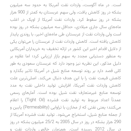
است. در ماه آگوست، واردات نفت آمریکا به حدود سه میلیون
بشکه در روز کاهش یافت، ولی سهم عربستان به کمتر از 900 هزار
بشکه در روز سقوط کرد. واردات نفت آمریکا از اوپک در اغلب
ماه‌های سال جاری میلادی، حداقل سه میلیون بشکه در روز بوده
است ولی واردات نفت از عربستان طی ماه‌های اخیر،‌ با روندی پایدار
کاهش یافته است. کاهش واردات نفت از عربستان را می‌توان یکی
از دلایل اقدام اخیر این کشور در ارائه تخفیف به خریداران آمریکایی
به منظور دستیابی مجدد به سهم بازار ارزیابی کرد؛ اما علاوه بر
دلیل مذکور، این نظریه نیز وجود دارد که عربستان سعودی به طور
کلی قصد دارد بر روند توسعه منابع شیل در آمریکا تاثیر بگذارد و
کاهش قیمت نفت را با این هدف دنبال می‌کند. اصلی‌ترین علت
کاهش واردات نفت آمریکا، افزایش تولید داخلی نفت به مدد
توسعه منابع غیرمتعارف نفت شیل بوده است. آمارهای رسمی
عمدتاً اعداد مربوط به تولید نفت فشرده (Tight Oil) را اعلام
می‌کنند؛ یعنی نفتی که از مخازن با تراوایی (Permeability) پایین و
از جمله منابع شیل، استخراج می‌شود. تولید نفت فشرده آمریکا از
290 هزار بشکه در روز در سال 2005 به 25/2 میلیون بشکه در روز
در سال 2012 رسیده است. همزمان خالص واردات نفت و