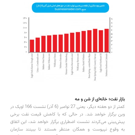
بازار نفت؛ خانه‌ای از شن و مه
کمتر از دو هفته دیگر، یعنی 27 نوامبر (6 آذر) نشست 166 اوپک در
وین برگزار خواهد شد. در حالی که با کاهش قیمت نفت برخی
پیش‌بینی می‌کردند نشست اضطراری برگزار خواهد شد، این اتفاق
به وقوع نپیوست و همگان منتظر هستند تا ببینند سازمان