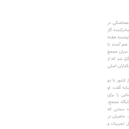
هماهنگی در
رکننده گاز
ر دوشنبه هفته
 جمله ایران گرد هم آمدند تا
ی سران مجمع
ار شد که از
گذاران اصلی
 کشور تا دو
ایه گفت. او
 نفتی ایران، موسوم به IPC، زمینه جذابی را برای
ایگاه مجمع،
ت؛ سخنی که
. حاضران در
ل تجربیات و