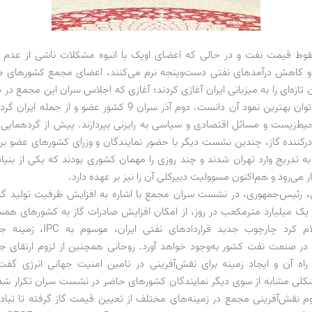
قوط قیمت نفت و در حالی که اعضای اوپک با انبوه مشکلات ناشی از عدم 
و کاهش درآمدهای نفتی دست‌وپنجه نرم می‌کنند، اعضای مجمع کشورهای صاد
 دوران تازه‌ای را به میزبانی ایران آغازی کردند؛ آغازی که اجلاس سران این مجمع د
گذشته را می‌توان بهترین نمود آن دانست. دوم آذر سران 9 کشور عضو و از
محیط‌زیست و مسائل اقتصادی و سیاسی به رایزنی بپردازند. پیش از گردهمای
کننده گاز، چندین نشست دیگر با حضور نمایندگان و وزرای کشورهای عضو برگز
به تدریج وارد تهران شدند و چند روزی را مهمان کشوری بودند که یکی از بنیان
می‌رود و هم‌اکنون مسوولیت دبیرکلی آن را نیز بر عهده دارد.
رئیس‌جمهوری، در نشست سران مجمع با اشاره به افزایش ظرفیت تولید گاز
 یک میلیارد مترمکعب در روز، از امکان افزایش صادرات گاز به کشورهای همس
همچنین اعلام کرد چارچوب جدید قراردادهای
 در صنعت نفت کشور به‌وجود خواهد آورد. روحانی همچنین از لزوم ارتقای ج
راه آن و ایجاد زمینه برای نقش‌آفرینی در تامین امنیت جهانی انرژی گف
لی مشابه از سوی دیگر نمایندگان کشورهای حاضر در نشست سران تکرار شد
 نقش‌آفرینی مجمع در زمینه‌های مختلف از تعیین قیمت گاز گرفته تا تباد