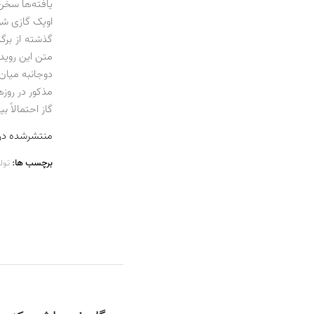
اوپک گازی شود
گذشته از برگ
متن این روید
دوجانبه میان 
مذکور در روز
گاز احتمالاً ب
منتشرشده در شماره 56
برچسب ها:
تول