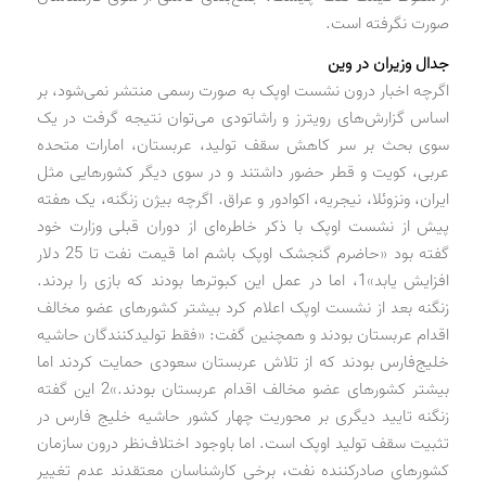
صورت نگرفته است.
جدال وزیران در وین
اگرچه اخبار درون نشست اوپک به صورت رسمی منتشر نمی‌شود، بر
اساس گزارش‌های رویترز و راشاتودی می‌توان نتیجه گرفت در یک
سوی بحث بر سر کاهش سقف تولید، عربستان، امارات متحده
عربی، کویت و قطر حضور داشتند و در سوی دیگر کشورهایی مثل
ایران، ونزوئلا، نیجریه، اکوادور و عراق. اگرچه بیژن زنگنه، یک هفته
پیش از نشست اوپک با ذکر خاطره‌ای از دوران قبلی وزارت خود
گفته بود «حاضرم گنجشک اوپک باشم اما قیمت نفت تا 25 دلار
افزایش یابد»1، اما در عمل این کبوترها بودند که بازی را بردند.
زنگنه بعد از نشست اوپک اعلام کرد بیشتر کشورهای عضو مخالف
اقدام عربستان بودند و همچنین گفت:‌ «فقط تولیدکنندگان حاشیه
خلیج‌فارس بودند که از تلاش عربستان سعودی حمایت کردند اما
بیشتر کشورهای عضو مخالف اقدام عربستان بودند.»2 این گفته
زنگنه تایید دیگری بر محوریت چهار کشور حاشیه خلیج فارس در
تثبیت سقف تولید اوپک است. اما باوجود اختلاف‌نظر درون سازمان
کشورهای صادرکننده نفت، برخی کارشناسان معتقدند عدم تغییر