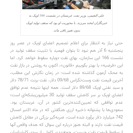
علی النعیمی، وزیر نفت عربستان در نشست 166 اوپک به
خبرنگاران لبخند می‌زند. با محوریت او بود که سقف تولید اوپک
بدون تغییر باقی ماند.
حتی نیاز به انتظار برای اعلام تصمیم اعضای اوپک در عصر روز
پنجشنبه 6 آذر هم نبود تا بتوان فهمید با تثبیت سقف تولید در
نشست 166 این سازمان، بهای نفت دوباره سقوط خواهد کرد. اما
این «فرضیه» یا بهتر بگوییم «قانون»، اکنون به روشنی در بازار نفت
به محک آزمون گذاشته شده است: در زمان نگارش این مطلب،
آخرین قیمت نفت وست‌تگزاس 09/68 دلار، نفت برنت 78/71 دلار
و سبد نفتی اوپک 89/68 دلار است. همه اینها نتیجه عدم توافق
اعضای اوپک بر سر کاهش سقف تولید 30 میلیون‌بشکه‌ای است؛
عدم توافقی که تعیین‌کننده‌ترین کشور در آن، عربستان بود.
سعودی‌ها با پشتوانه ذخیره ارزی هنگفتی که در ماه اکتبر امسال
742 میلیارد دلار برآورد شده است، ضربه‌گیر بزرگی در مقابل کاهش
قیمت نفت دارند و البته هنوز درباره این سوال که هدف واقعی آنها
از سقوط قیمت نفت چیست، جمع‌بندی کاملی از سوی کارشناسان