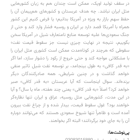
در سقف تولید اوپک، ممکن است چندان هم به زیان کشورهایی
مثل ایران نباشد. چه هدف عربستان و کشورهای هم‌پیمان آن را
حفظ سهم بازار به ویژه در آمریکا بدانیم؛ یا فرض کنیم این کشور
همراه با آمریکا قصد دارد بر ایران و روسیه فشار وارد کند و حتی از
جنگ سعودی‌ها علیه توسعه منابع نامتعارف شیل در آمریکا سخن
بگوییم، نتیجه در نهایت چیزی نیست جز سقوط قیمت نفت؛
سقوطی که هرچند در کوتاه‌مدت ممکن است کشوری مثل ایران را
با مشکلاتی مواجه کند و حتی خروج از رکود را دشوار سازد، اما اگر
«به قدر کافی» به طول بینجامد، بر توسعه نفت شیل تاثیر منفی
خواهد گذاشت و در چنین شرایطی، همه صادرکنندگان دیگر
برنده‌اند. سوال اینجاست که آیا عربستان «به قدر کافی» صبر
خواهد کرد؟ اصلاً «به قدر کافی» یعنی چند هفته، ماه یا سال؟ و آیا
در این مدت، کشورهایی مثل روسیه، عراق و ایران تنها نظاره‌گر
خواهند بود؟ غول سقوط قیمت، بیدار شده و از چراغ نفت بیرون
آمده است و ظاهراً تنها شیوخ سعودی هستند که می‌توانند دوباره
آن را به جای خود برگردانند؛ البته اگر بخواهند.
پی‌نوشت‌ها: