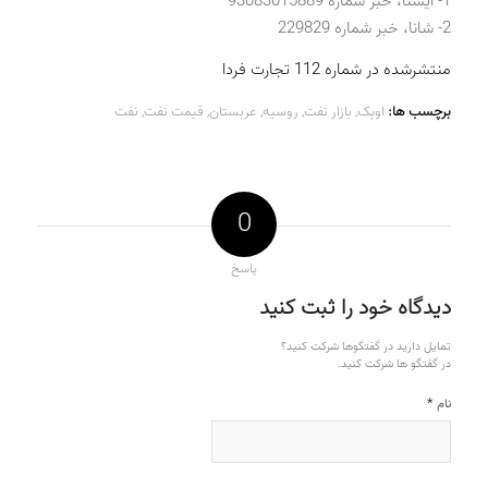
1- ایسنا، خبر شماره 93083015889
2- شانا، خبر شماره 229829
منتشرشده در شماره 112 تجارت فردا
برچسب ها:
اوپک
,
بازار نفت
,
روسیه
,
عربستان
,
قیمت نفت
,
نفت
0
پاسخ
دیدگاه خود را ثبت کنید
تمایل دارید در گفتگوها شرکت کنید؟
در گفتگو ها شرکت کنید.
*
نام