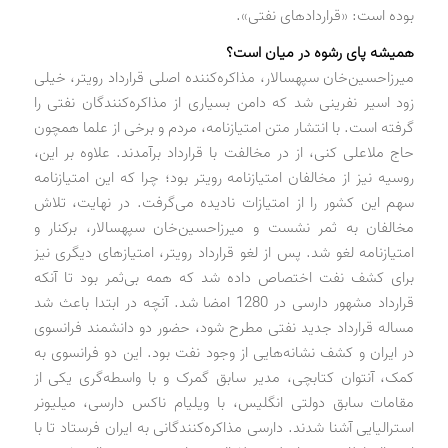
بوده است: «قراردادهای نفتی».
همیشه پای رشوه در میان است؟
میرزاحسین‌خان سپهسالار، مذاکره‌کننده اصلی قرارداد رویتر، خیلی
زود اسیر نفرینی شد که دامن بسیاری از مذاکره‌کنندگان نفتی را
گرفته است. با انتشار متن امتیازنامه، مردم و برخی از علما همچون
حاج ملاعلی کنی، از در مخالفت با قرارداد برآمدند. علاوه بر این،‌
روسیه نیز از مخالفان امتیازنامه رویتر بود؛ چرا که این امتیازنامه
سهم این کشور را از امتیازات نادیده می‌گرفت. در نهایت، تلاش
مخالفان به ثمر نشست و میرزاحسین‌خان سپهسالار، بر‌کنار و
امتیازنامه لغو شد. پس از لغو قرارداد رویتر، امتیازهای دیگری نیز
برای کشف نفت اختصاص داده شد که همه بی‌ثمر بود تا آنکه
قرارداد مشهور دارسی در 1280 امضا شد. آنچه در ابتدا باعث شد
مساله قرارداد جدید نفتی مطرح شود، حضور دو دانشمند فرانسوی
در ایران و کشف نشانه‌هایی از وجود نفت بود. این دو فرانسوی به
کمک، آنتوان کتابچی، مدیر سابق گمرک و با واسطه‌گری یکی از
مقامات سابق دولتی انگلیس، با ویلیام ناکس دارسی، میلیونر
استرالیایی آشنا شدند. دارسی مذاکره‌کنندگانی به ایران فرستاد تا با