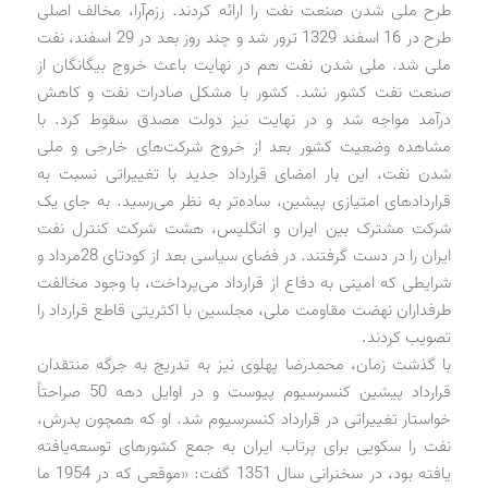
طرح ملی شدن صنعت نفت را ارائه کردند. رزم‌آرا، مخالف اصلی
طرح در 16 اسفند 1329 ترور شد و چند روز بعد در 29 اسفند، نفت
ملی شد. ملی شدن نفت هم در نهایت باعث خروج بیگانگان از
صنعت نفت کشور نشد. کشور با مشکل صادرات نفت و کاهش
درآمد مواجه شد و در نهایت نیز دولت مصدق سقوط کرد. با
مشاهده وضعیت کشور بعد از خروج شرکت‌های خارجی و ملی
شدن نفت، این بار امضای قرارداد جدید با تغییراتی نسبت به
قراردادهای امتیازی پیشین،‌ ساده‌تر به نظر می‌رسید. به جای یک
شرکت مشترک بین ایران و انگلیس، هشت شرکت کنترل نفت
ایران را در دست گرفتند. در فضای سیاسی بعد از کودتای 28مرداد و
شرایطی که امینی به دفاع از قرارداد می‌پرداخت، با وجود مخالفت
طرفداران نهضت مقاومت ملی، مجلسین با اکثریتی قاطع قرارداد را
تصویب کردند.
با گذشت زمان، محمدرضا پهلوی نیز به تدریج به جرگه منتقدان
قرارداد پیشین کنسرسیوم پیوست و در اوایل دهه 50 صراحتاً
خواستار تغییراتی در قرارداد کنسرسیوم شد. او که همچون پدرش،
نفت را سکویی برای پرتاب ایران به جمع کشورهای توسعه‌یافته
یافته بود، در سخنرانی سال 1351 گفت: «موقعی که در 1954 ما