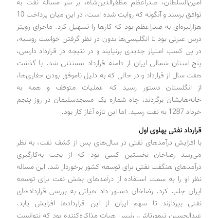
امین‌السلطان، صدراعظم مظفرالدین‌شاه، بر سر مساله نفت به
توافق برسند و آنگونه که روایت شده است، در این میان پرداخت 10
هزار‌لیره‌ای به صدراعظم بود که کارها را تسهیل کرد. ماجرای رویتر
درس عبرتی بود تا انگلیسی‌ها بدون در نظر گرفتن خواست روسیه،
در پی کسب امتیاز جدیدی برنیایند و در نتیجه در قرارداد دارسی،
پنج استان شمالی ایران از دامنه قرارداد مستثنی شد. با گذشت
هفت سال از قرارداد و در حالی که به دلیل ناموفق بودن حفاری‌ها،
از انگلستان دستور رسید که عملیات متوقف و همه به
خانه‌هایشان برگردند، چاه شماره یک مسجدسلیمان در روز پنجم
خرداد 1287 به نفت رسید. اما این تازه آغاز کار بود.
قرارداد نفتی پهلوی اول
با افزایش درآمدهای نفتی در سال‌های پس از کشف نفت، به نظر
می‌رسد رضاخان نخستین کسی بود که از بخت به‌کارگیری
درآمدهای هنگفت نفتی برای توسعه کشور برخوردار شد. این مساله
نظر او را به سمت استفاده از درآمدهای بخش نفت برای توسعه
ایران جلب کرد. رضاخان دستور داد هیاتی به بررسی قراردادهای
نفتی بپردازند تا سهم ایران از این قراردادها افزایش یابد.
عبدالحسین تیمورتاش، رئیس هیات مذاکره‌کننده بود که نتوانست