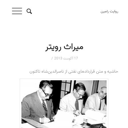
روایت رامین
میراث رویتر
/
17 آگوست 2013
حاشیه و متن قراردادهای نفتی از ناصرالدین‌شاه تاکنون