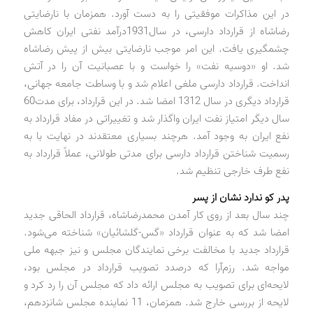
در این مذاکرات موفقیتی را به دست آورد. همزمان با نارضایتی
رضاشاه از قرارداد دارسی، در سال1931درآمد نفتی ایران کاهش
چشمگیری یافت. این امر موجب نارضایتی بیش از پیش رضاشاه
شد. او «دوسیه نفت» را خواست و با عصبانیت آن را در آتش
انداخت. قرارداد دارسی ملغی اعلام شد و با وساطت جامعه جهانی،‌
قرارداد دیگری در سال 1312 امضا شد. در این قرارداد، برای مدت60
سال دیگر امتیاز نفت ایران واگذار شد و تغییراتی در مفاد قرارداد به
نفع ایران به وجود آمد. هرچند بسیاری معتقدند در نهایت با به
رسمیت شناختن قرارداد دارسی برای مدتی طولانی، عملاً قرارداد به
نفع طرف خارجی تنظیم شد.
پدر کو ندارد نشان از پسر
چند سال بعد از روی کار آمدن محمدرضاشاه، قرارداد الحاقی جدید
امضا شد که به عنوان قرارداد «گس-گلشائیان» شناخته می‌شود.
قرارداد جدید با مخالفت برخی نمایندگان مجلس و نیز جبهه ملی
مواجه شد. رزم‌آرا که در‌صدد تصویب قرارداد در مجلس بود،
لایحه‌ای برای تصویب به مجلس ارائه داد که مجلس آن را رد کرد و
لایحه از بررسی خارج شد. همزمان، 11 نماینده مجلس شانزدهم،