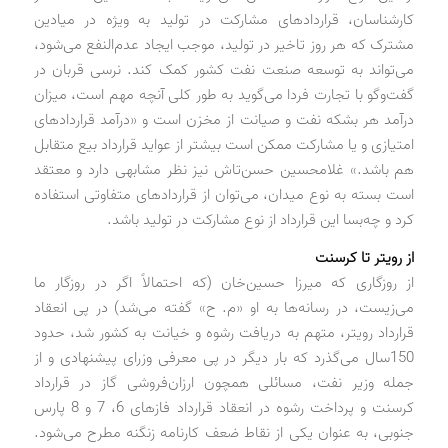
کارشناسان، قراردادهای مشارکت در تولید به ویژه در میادین
مشترک که هر روز تاخیر در تولید، موجب ایجاد عدم‌النفع می‌شود،
می‌تواند به توسعه صنعت نفت کشور کمک کند. نرسی قربان در
گفت‌وگو با تجارت فردا می‌گوید به طور کلی آنچه مهم است، میزان
درآمد هر بشکه نفت و صیانت از مخزن است و «درآمد قراردادهای
امتیازی و یا مشارکت ممکن است بیشتر از عواید قرارداد بیع متقابل
هم باشد.» غلامحسین حسن‌تاش نیز نظر مشابهی دارد و معتقد
است بسته به نوع میدان، می‌توان از قراردادهای متفاوتی استفاده
کرد و چه‌بسا این قرارداد از نوع مشارکت در تولید باشد.
از رویتر تا کرسنت
از روزگاری که میرزا حسین‌خان (که احتمالاً اگر در روزگار ما
می‌زیست، در رسانه‌ها به او «م. ح» گفته می‌شد) در پی انعقاد
قرارداد رویتر، متهم به دریافت رشوه و خیانت به کشور شد، حدود
150سال می‌گذرد که بار دیگر در پی معرفی وزرای پیشنهادی و از
جمله وزیر نفت، مسائلی همچون ارزان‌فروشی گاز در قرارداد
کرسنت و پرداخت رشوه در انعقاد قرارداد فازهای 6، 7 و 8 پارس
جنوبی، به عنوان یکی از نقاط ضعف کارنامه زنگنه مطرح می‌شود.