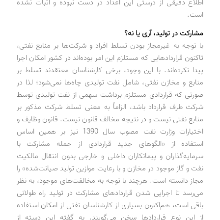
اطلاع دقیقی از درستی این اعداد در دست نبوده و اثبات نشده
است.
مشارکت در تولید، آری یا نه؟
با توجه به غیرمجاز بودن تسلط افراد و شرکت‌ها بر منابع نفتی،
تاکنون قراردادهایی که مستلزم این امر بوده‌اند در کشور امکان اجرا
پیدا نکرده‌اند. با این وجود، برخی کارشناسان معتقدند تسلط بر
منابع و مخازن نفتی، شامل نفت تولیدی چاه‌ها نمی‌شود؛ لذا در
صورتی که قراردادی مستلزم برداشت سهمی از نفت تولیدی توسط
شرکت طرف قرارداد باشد، الزاماً به معنی تسلط شرکت مذکور بر
منابع نفتی نیست و در نتیجه مخالف قانون نیست. قانون وظایف و
اختیارات وزارت نفت مصوب سال 1390 نیز بر همین اساس
استفاده از «الگوهای جدید قراردادی از جمله مشارکت با
سرمایه‌گذاران و پیمانکاران داخلی و خارجی بدون انتقال مالکیت
نفت و گاز موجود در مخازن و با رعایت موازین تولید صیانت‌شده» را
مجاز دانسته است. هرچند با توجه به مخالفت‌های موجود، به نظر
می‌رسد تا اجرایی شدن قراردادهای مشارکت در تولید راه طولانی
باقی است، هم‌اکنون بسیاری از کارشناسان نفتی از امکان استفاده
از این نوع قراردادها سخن می‌گویند. به گفته این دسته از