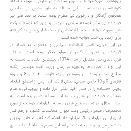
پروژه‌های صورت‌گرفته از سوی شرکت‌های خارجی، موجب انتقاد
کارشناسان بوده است. این مساله به طور خاص در میادینی
همچون آزادگان و دارخوین نیز مطرح بوده است. در بعد فنی نیز
قراردادهایی مثل توسعه میادین سروش و نوروز که توسط شرکت
شل صورت گرفته است، با انتقاداتی از بابت فناوری‌های به کار‌رفته
برای ازدیاد برداشت مواجه شده است.
در این میان، نقش انتقادات سیاسی و معطوف به فساد در
قراردادهای نفتی، پررنگ‌تر از موارد دیگر بوده است. با آغاز
قراردادهای بیع متقابل از سال 1374،‌ بیشترین انتقادات نسبت به
این نوع از قراردادها به ویژه در زمان وزارت نفت مهندس زنگنه
مطرح شد. پرونده‌های رشوه در پروژه فازهای 6، 7 و 8 و پروژه
فازهای 9 و 10 پارس جنوبی، بیش از یک قرن پس از امضای قرارداد
رویتر، «فساد» را در صدر اخبار نفتی قرار داده و پیچیدگی و عدم
شفافیت قراردادهای نفتی نیز به این مساله دامن زده است. به
عنوان مثال، در زمان مطرح شدن مساله «قرارداد» کرسنت از سوی
محمدرضا رحیمی، رئیس وقت دیوان محاسبات کشور، او رقم ضرر
ایران از این قرارداد را 20 میلیارد دلار اعلام کرد که رقم قابل توجهی
به شمار می‌رود و با توجه به عدم آشنایی عموم با مفاد قرارداد، هیچ