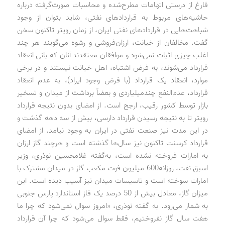
فارغ از درستی اتهامات مطرح‌شده و محاسبات صورت‌گرفته درباره
حاشیه‌های مربوط به قراردادهای نفتی، شاید بتوان از وجود
شباهت‌هایی در قراردادهای نفتی ایران، از زمان رویتر تاکنون سخن
گفت. مخالفان از خیانت، ارزان‌فروشی و رشوه می‌گویند هر چند
اغلب چیزی اثبات نمی‌شود و موافقان معتقدند آنان که بانی انعقاد
قرارداد می‌شوند، به فرض اشتباه، اهل خیانت نیستند و در برخی
موارد، انعقاد یک قرارداد (با فرض وجود ایراد)، به عدم انعقاد
قرارداد، عدم‌النفع چندمیلیاردی و بعضاً برداشت از میدان و تسخیر
بازار توسط کشور رقیب، ارجح است. از امضای بدون نتیجه قرارداد
رویتر تا به نتیجه رسیدن قرارداد دارسی، بیش از سه دهه گذشت و
در این مدت نیز صنعت نفتی در ایران به وجود نیامد. از امضای
قرارداد کرسنت تاکنون نیز سال‌ها گذشته است و هرچند گاز ارزان
به امارات فروخته نشده است، به‌گفته غلامحسین نوذری، وزیر
اسبق نفت، روزانه600 میلیون فوت مکعب گاز در میدان مشترک با
امارات سوخته است و تاسیسات میدان نیز آسیب دیده است. این
میزان گاز، معادل بیش از 50 درصد یک فاز استاندارد پارس جنوبی
به شمار می‌رود. به گفته نوذری، «امروز سوال نمی‌شود که چرا ما
هفت سال گاز نفروختیم، فقط سوال می‌شود که چرا آن قرارداد