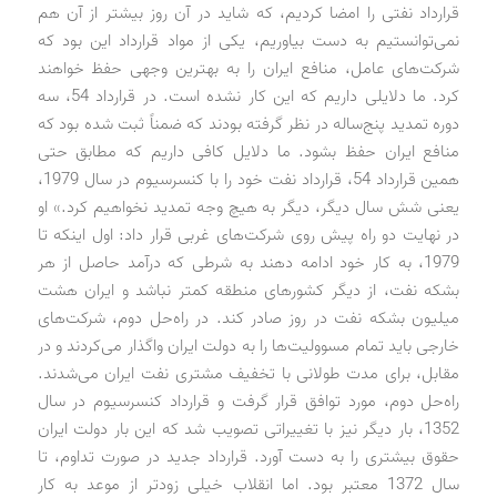
قرارداد نفتی را امضا کردیم، که شاید در آن روز بیشتر از آن هم
نمی‌توانستیم به دست بیاوریم، یکی از مواد قرارداد این بود که
شرکت‌های عامل، منافع ایران را به بهترین وجهی حفظ خواهند
کرد. ما دلایلی داریم که این کار نشده است. در قرارداد 54، سه
دوره تمدید پنج‌ساله در نظر گرفته بودند که ضمناً ثبت شده بود که
منافع ایران حفظ بشود. ما دلایل کافی داریم که مطابق حتی
همین قرارداد 54، قرارداد نفت خود را با کنسرسیوم در سال 1979،
یعنی شش سال دیگر، دیگر به هیچ وجه تمدید نخواهیم کرد.» او
در نهایت دو راه پیش روی شرکت‌های غربی قرار داد: اول اینکه تا
1979، به کار خود ادامه دهند به شرطی که درآمد حاصل از هر
بشکه نفت، از دیگر کشورهای منطقه کمتر نباشد و ایران هشت
میلیون بشکه نفت در روز صادر کند. در راه‌حل دوم، شرکت‌های
خارجی باید تمام مسوولیت‌ها را به دولت ایران واگذار می‌کردند و در
مقابل، برای مدت طولانی با تخفیف مشتری نفت ایران می‌شدند.
راه‌حل دوم، مورد توافق قرار گرفت و قرارداد کنسرسیوم در سال
1352، بار دیگر نیز با تغییراتی تصویب شد که این بار دولت ایران
حقوق بیشتری را به دست آورد. قرارداد جدید در صورت تداوم، تا
سال 1372 معتبر بود. اما انقلاب خیلی زودتر از موعد به کار